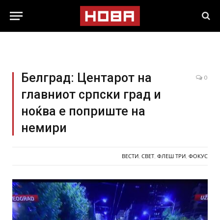
Белград: Центарот на
0
главниот српски град и
ноќва е поприште на
немири
ВЕСТИ
,
СВЕТ
,
ФЛЕШ ТРИ
,
ФОКУС