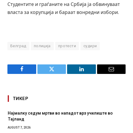
Студентите и граѓаните на Србија ја обвинуваат
власта за корупција и бараат вонредни избори.
Белград
полиција
протести
судири
Facebook
Twitter
LinkedIn
Email
ТИКЕР
Најмалку седум мртви во нападот врз училиште во
Тајланд
AUGUST 7, 2026