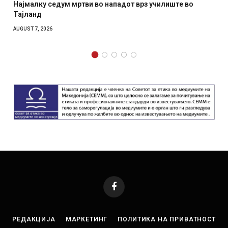
з училиште во
СОЗИС: Украинците повеќе им веруваат н
отколку на Зеленски
AUGUST 7, 2026
Facebook
РЕДАКЦИЈА
МАРКЕТИНГ
ПОЛИТИКА НА ПРИВАТНОСТ