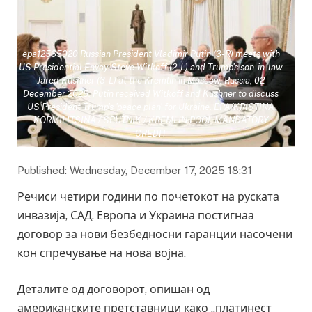
epa12565020 Russian President Vladimir Putin (3-R) meets with
US Presidential Envoy Steve Witkoff (2-L) and Trump's son-in-law
Jared Kushner (3-L) at the Kremlin in Moscow, Russia, 02
December 2025. Putin received Witkoff and Kushner to discuss
US President Trump's 'peace plan' for Ukraine. EPA/KRISTINA
KORMILITSINA / SPUTNIK / KREMLIN POOL MANDATORY
CREDIT
Published: Wednesday, December 17, 2025 18:31
Речиси четири години по почетокот на руската
инвазија, САД, Европа и Украина постигнаа
договор за нови безбедносни гаранции насочени
кон спречување на нова војна.
Деталите од договорот, опишан од
американските претставници како „платинест