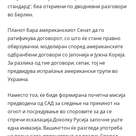
стандард“, беа откриени по дводневни разговори
во Берлин.
Планот бара американскиот Сенат да го
ратификува договорот, со што ќе стане правно
обврзувачки, моделиран според американските
одбранбени договори со Јапонија и Јужна Кореја.
За разлика од тие договори, сепак, тој не
предвидува испраќање американски трупи во
Украина.
Наместо тоа, ќе биде формирана почетна мисија
предводена од САД за следење на прекинот на
огнот и посредување во споровите за да се
спречи ескалација.Доколку Русија започне уште
една инвазија, Вашингтон ќе разгледа употреба