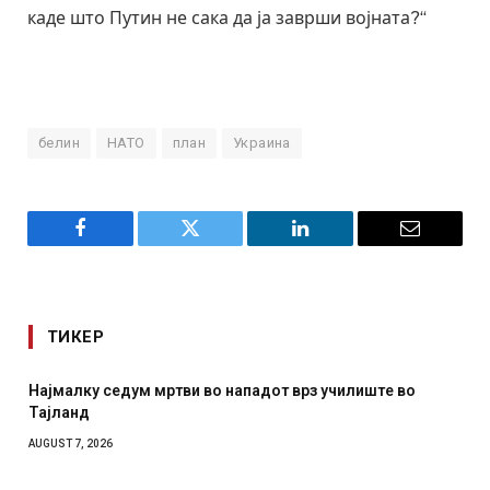
каде што Путин не сака да ја заврши војната?“
белин
НАТО
план
Украина
Facebook
Twitter
LinkedIn
Email
ТИКЕР
е во
СОЗИС: Украинците повеќе им веруваат на генерал
отколку на Зеленски
AUGUST 7, 2026