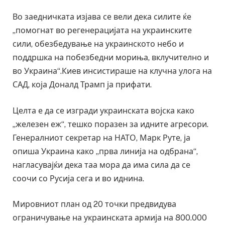
Во заедничката изјава се вели дека силите ќе
„помогнат во регенерацијата на украинските
сили, обезбедување на украинското небо и
поддршка на побезбедни мориња, вклучително и
во Украина“.Киев инсистираше на клучна улога на
САД, која Доналд Трамп ја прифати.
Целта е да се изгради украинската војска како
„железен еж“, тешко поразен за идните агресори.
Генералниот секретар на НАТО, Марк Руте, ја
опиша Украина како „прва линија на одбрана“,
нагласувајќи дека таа мора да има сила да се
соочи со Русија сега и во иднина.
Мировниот план од 20 точки предвидува
ограничување на украинската армија на 800.000