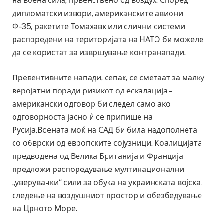
на воена сила, првенствено од воздух. Според
дипломатски извори, американските авиони
Ф-35, ракетите Томахавк или слични системи
распоредени на територијата на НАТО би можеле
да се користат за извршување контранапади.
Превентивните напади, сепак, се сметаат за малку
веројатни поради ризикот од ескалација –
американски одговор би следел само ако
одговорноста јасно ѝ се припише на
Русија.Воената моќ на САД би била надополнета
со обврски од европските сојузници. Коалицијата
предводена од Велика Британија и Франција
предложи распоредување мултинационални
„уверувачки“ сили за обука на украинската војска,
следење на воздушниот простор и обезбедување
на Црното Море.