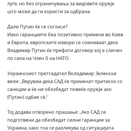
луѓе, но без ограничувања за видовите оружје
што може да ги користи за одбрана.
Дали Путин ќе се согласи?
Иако гаранциите беа позитивно примени во Киев
и Европа, европските извори се сомневаат дека
Владимир Путин ќе прифати договор кој е сличен
по сила на Член 5 на НАТО.
Украинскиот претседател Володимир Зеленски
вели: „Верувам дека САД ќе применат притисок со
санкции и ќе ни обезбедат повеќе оружје ако
(Путин) одбие сè.“
Тој додава отворено прашање: „Ако САД се
подготвени да обезбедат силни гаранции за
Украина, како тоа се разликува од ситуацијата