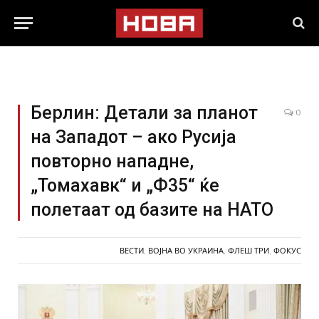
Берлин: Детали за планот
0
на Западот – ако Русија
повторно нападне,
„Томахавк“ и „Ф35“ ќе
полетаат од базите на НАТО
ВЕСТИ
,
ВОЈНА ВО УКРАИНА
,
ФЛЕШ ТРИ
,
ФОКУС