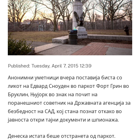
Published: Tuesday, April 7, 2015 12:39
Анонимни уметници вчера поставија биста со
ликот на Едвард Сноуден во паркот Форт Грин во
Бруклин, Њујорк во знак на почит на
поранешниот советник на Државната агенција за
безбедност на САД, кој стана познат откако во
јавноста откри тајни документи и шпионажа.
Денеска истата беше отстранета од паркот.