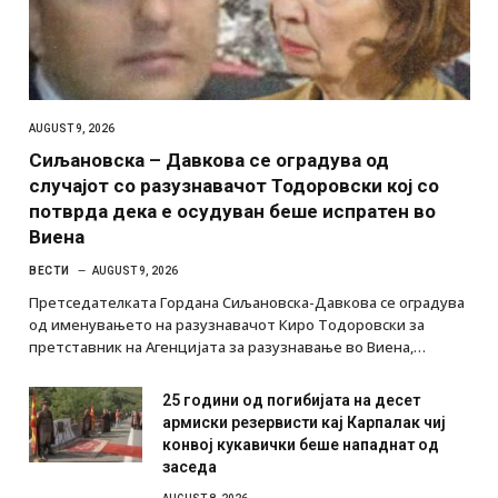
AUGUST 9, 2026
Сиљановска – Давкова се оградува од
случајот со разузнавачот Тодоровски кој со
потврда дека е осудуван беше испратен во
Виена
ВЕСТИ
AUGUST 9, 2026
Претседателката Гордана Сиљановска-Давкова се оградува
од именувањето на разузнавачот Киро Тодоровски за
претставник на Агенцијата за разузнавање во Виена,…
25 години од погибијата на десет
армиски резервисти кај Карпалак чиј
конвој кукавички беше нападнат од
заседа