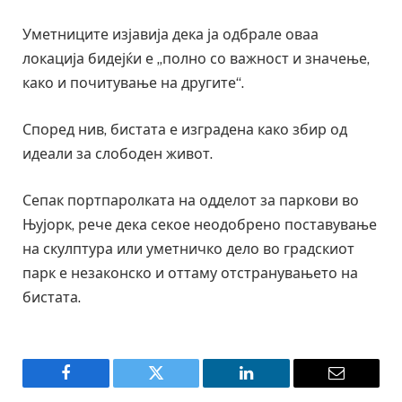
Уметниците изјавија дека ја одбрале оваа
локација бидејќи е „полно со важност и значење,
како и почитување на другите“.
Според нив, бистата е изградена како збир од
идеали за слободен живот.
Сепак портпаролката на одделот за паркови во
Њујорк, рече дека секое неодобрено поставување
на скулптура или уметничко дело во градскиот
парк е незаконско и оттаму отстранувањето на
бистата.
Facebook
Twitter
LinkedIn
Email