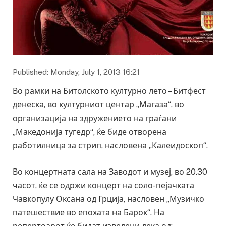
Published: Monday, July 1, 2013 16:21
Во рамки на Битолското културно лето – Битфест
денеска, во културниот центар „Магаза“, во
организација на здружението на граѓани
„Македонија тугедр“, ќе биде отворена
работилница за стрип, насловена „Калеидоскоп“.
Во концертната сала на Заводот и музеј, во 20.30
часот, ќе се одржи концерт на соло-пејачката
Чавкопулу Оксана од Грција, насловен „Музичко
патешествие во епохата на Барок“. На