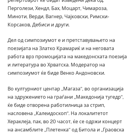
репертоарот ќе бидат изведени дека од:
Перголези, Хендл, Бах, Моцарт, Чимароза,
Миноти, Верди, Вагнер, Чајковски, Римски-
Корсаков, Дебиси и други.
Дел од симпозиумот е и претставувањето на
поезијата на Златко Крамариќ и на неговата
работа врз промоцијата на македонската поезија
и литература во Хрватска. Модератор на
симпозиумот ќе биде Венко Андоновски.
Во културниот центар „Магаза“, во организација
на здружението на граѓани „Македонија тугедр“,
ќе биде отворена работилница за стрип,
насловена „Калеидоскоп“. На локалитетот
Хераклеја, пак, во 20 часот, ќе се одржи концерт
на ансамблите „Плетенка“ од Битола и „Граовска