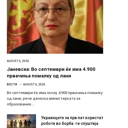
AUGUST 6, 2026
Јаневска: Во септември ќе има 4.900
првачиња помалку од лани
ВЕСТИ
AUGUST 6, 2026
Во септември ќе има околу 4.900 првачиња помалку
од лани, рече денеска министерката за
образование…
Украинците за прв пат користат
роботи во борба: ги спуштија