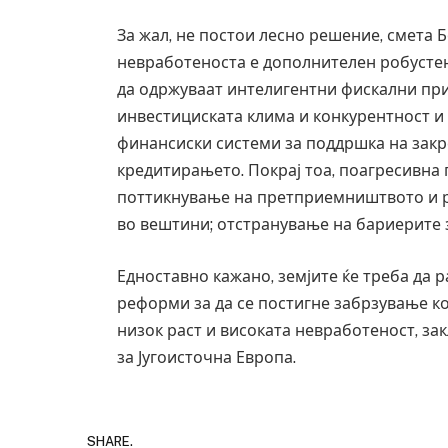
За жал, не постои лесно решение, смета 
невработеноста е дополнителен робустен р
да одржуваат интелигентни фискални пр
инвестициската клима и конкурентност и
финансиски системи за поддршка на закр
кредитирањето. Покрај тоа, поагресивна 
поттикнување на претприемништвото и р
во вештини; отстранување на бариерите 
Едноставно кажано, земјите ќе треба да 
реформи за да се постигне забрзување кое
низок раст и високата невработеност, за
за Југоисточна Европа.
SHARE.