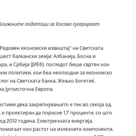
иближните податоци за Косово сугерираат
„Редовен економски извештај“ на Светската
 шест балкански земји: Албанија, Босна и
ра, и Србија (ЈИЕ6), погледот беше свртен кон
рни политики, кои беа неопходни за економско
ог на Светската банка, Жељко Богетиќ,
за Југоисточна Европа.
естиме дека закрепнувањето е тек во секоја од
, е проектиран да порасне 1,7 проценти, со што
од 2012 година. Електричната енергија,
т помагаат кон растот на излезните компоненти.