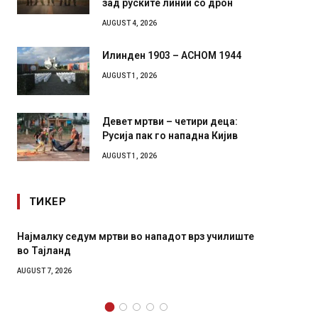
зад руските линии со дрон
AUGUST 4, 2026
Илинден 1903 – АСНОМ 1944
AUGUST 1, 2026
Девет мртви – четири деца:
Русија пак го нападна Кијив
AUGUST 1, 2026
ТИКЕР
 во нападот врз училиште
СОЗИС: Украинците повеќе им вер
генералите отколку на Зеленски
AUGUST 7, 2026