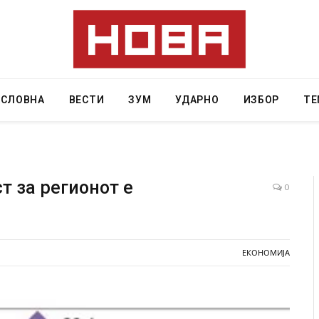
АСЛОВНА
ВЕСТИ
ЗУМ
УДАРНО
ИЗБОР
ТЕ
т за регионот е
0
наа од повредите во ресторан
Најмалку седум мртви во н
 на Русуија – експлозивот бил
во Тајланд
оденденски подарок
ЕКОНОМИЈА
AUGUST 7, 2026