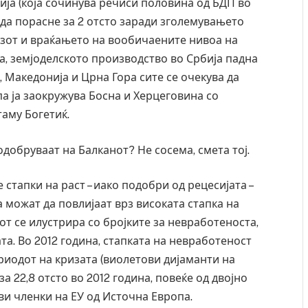
рбија (која сочинува речиси половина од БДП во
 да порасне за 2 отсто заради зголемувањето
озот и враќањето на вообичаените нивоа на
на, земјоделското производство во Србија падна
, Македонија и Црна Гора сите се очекува да
упа ја заокружува Босна и Херцеговина со
таму Богетиќ.
добруваат на Балканот? Не сосема, смета тој.
 стапки на раст – иако подобри од рецесијата –
 можат да повлијаат врз високата стапка на
т се илустрира со бројките за невработеноста,
 починаа од повредите во ресторан
Најмалку седум мртви
ата. Во 2012 година, стапката на невработеност
 град на Русуија – експлозивот бил
во Тајланд
ако роденденски подарок
ериодот на кризата (виолетови дијаманти на
AUGUST 7, 2026
а 22,8 отсто во 2012 година, повеќе од двојно
нови членки на ЕУ од Источна Европа.