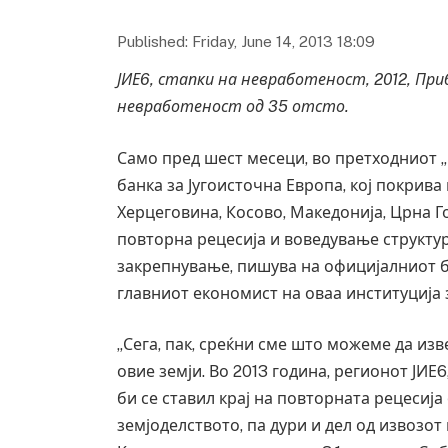
Published: Friday, June 14, 2013 18:09
ЈИЕ6, стапки на невработеност, 2012, Пр
невработеност од 35 отсто.
Само пред шест месеци, во претходниот 
банка за Југоисточна Европа, кој покрива
Херцеговина, Косово, Македонија, Црна Го
повторна рецесија и воведување структу
закрепнување, пишува на официјалниот бл
главниот економист на оваа институција 
„Сега, пак, среќни сме што можеме да изв
овие земји. Во 2013 година, регионот ЈИЕ6
би се ставил крај на повторната рецесија 
земјоделството, па дури и дел од извозо