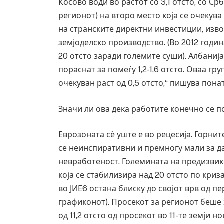
Косово води во растот со 3,1 отсто, со С
регионот) на второ место која се очекува
на странските директни инвестиции, изв
земјоделско производство. (Во 2012 годи
20 отсто заради големите суши). Албанија
пораснат за помеѓу 1,2-1,6 отсто. Оваа гр
очекуван раст од 0,5 отсто,“ пишува пона
Значи ли ова дека работите конечно се по
Еврозоната сѐ уште е во рецесија. Горните
се неинспиративни и премногу мали за да
невработеност. Големината на предизвико
Уште двајца
која се стабилизира над 20 отсто по криз
во главниот
завиткан к
во ЈИЕ6 остана блиску до својот врв од п
графиконот). Просекот за регионот беше з
AUGUST 2, 2026
од 11,2 отсто од просекот во 11-те земји 