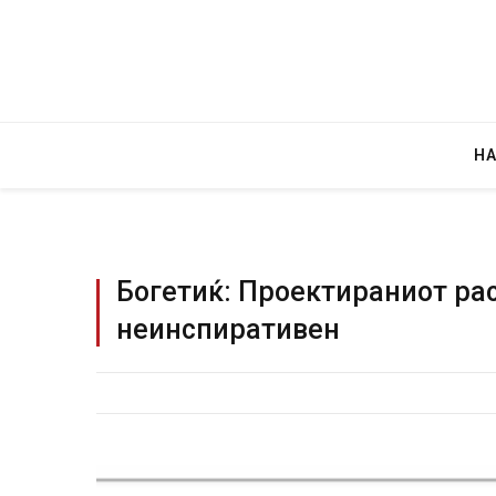
Н
Богетиќ: Проектираниот рас
неинспиративен
Уште двајца почи
во главниот град
завиткан како р
AUGUST 2, 2026