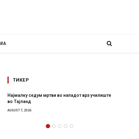
МА
ТИКЕР
ападот врз училиште
СОЗИС: Украинците повеќе им веруваат
генералите отколку на Зеленски
AUGUST 7, 2026