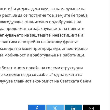
Богетиќ и додава дека клуч за намалување на
аст. За да се постигне тоа, земјите ќе треба
илагодувања, значително подобрување на
 да продолжат со зајакнувањето на нивните
епнувањето на заштедите, инвестициите и
политика е потребна на неколку фронта:
азвојот на мали претпријатија; инвестирање
за мобилност и вработување на работници.
работат многу повеќе на големи структурни
 ќе помогне да се „избега“ од патеката на
клучува главниот економист на Светската банка