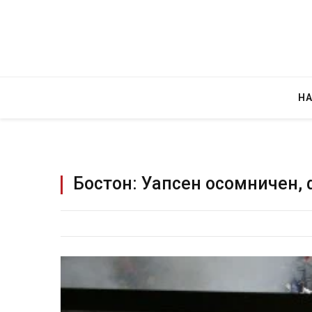
Н
Бостон: Уапсен осомничен, 
Грција: Горат Пар
JULY 30, 2026