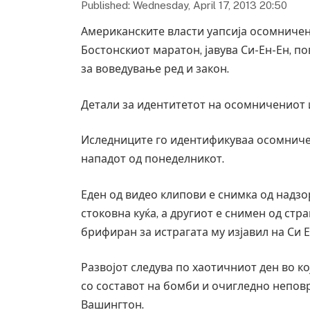
Published: Wednesday, April 17, 2013 20:50
Американските власти уапсија осомниче
Бостонскиот маратон, јавува Си-Ен-Ен, по
за воведување ред и закон.
Детали за идентитетот на осомничениот 
Иследниците го идентификуваа осомниче
нападот од понеделникот.
Еден од видео клипови е снимка од надзо
стоковна куќа, а другиот е снимен од стра
брифиран за истрагата му изјавил на Си Е
Развојот следува по хаотичниот ден во ко
со составот на бомби и очигледно непов
Вашингтон.