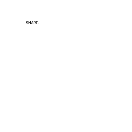
SHARE.
Грциј
JULY 30,