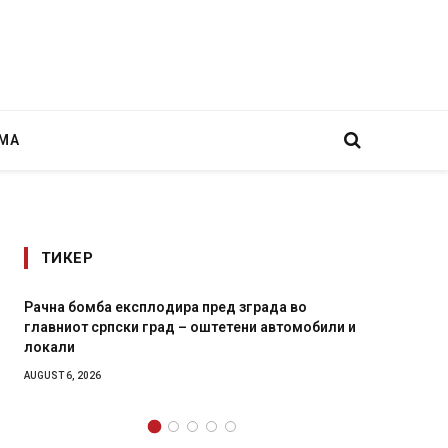
МА
ТИКЕР
ед зграда во
И Данска се милитарилизира – воведу
етени автомобили и
11-месечна воена
AUGUST 4, 2026