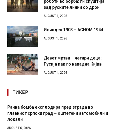
зад руските линии со дрон
AUGUST 4, 2026
Илинден 1903 – АСНОМ 1944
AUGUST 1, 2026
Девет мртви – четири деца:
Русија пак го нападна Кијив
AUGUST 1, 2026
ТИКЕР
плодира пред зграда во
И Данска се милитарилизир
 град – оштетени автомобили и
11-месечна воена
AUGUST 4, 2026