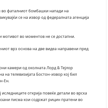
н во фаталниот бомбашки напади на
викувајќи се на извор од федералната агенција
и мотивот во моментов не се достапни.
ниот врз основа на две видеа направени пред
рни камери од околната Лорд & Тејлор
на на телевизијата Бостон- извор кој бил
н-Ен.
ј иследниците открија повеќе детали во врска
рзани писма кои содржат рицин пратени во