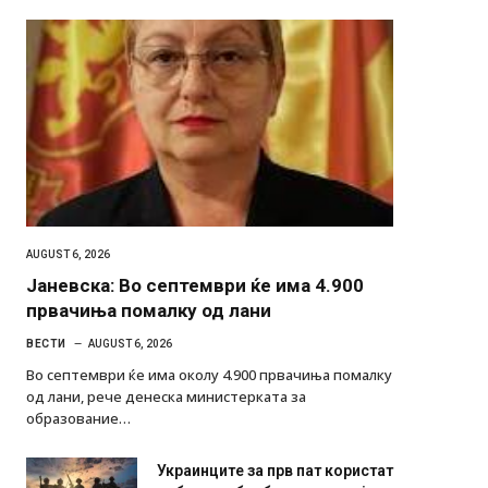
AUGUST 6, 2026
Јаневска: Во септември ќе има 4.900
првачиња помалку од лани
ВЕСТИ
AUGUST 6, 2026
Во септември ќе има околу 4.900 првачиња помалку
од лани, рече денеска министерката за
образование…
Украинците за прв пат користат
роботи во борба: ги спуштија