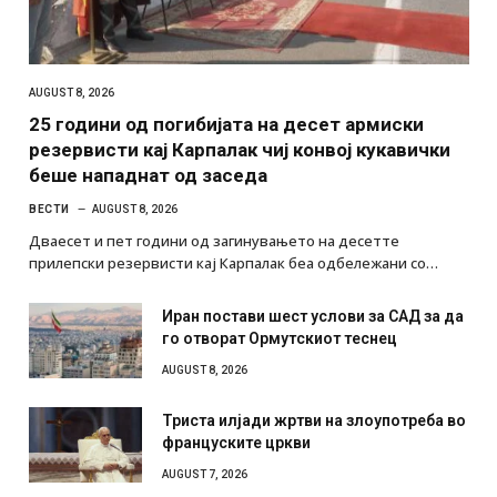
AUGUST 8, 2026
25 години од погибијата на десет армиски
резервисти кај Карпалак чиј конвој кукавички
беше нападнат од заседа
ВЕСТИ
AUGUST 8, 2026
Дваесет и пет години од загинувањето на десетте
прилепски резервисти кај Карпалак беа одбележани со…
Иран постави шест услови за САД за да
го отворат Ормутскиот теснец
AUGUST 8, 2026
Триста илјади жртви на злоупотреба во
француските цркви
AUGUST 7, 2026