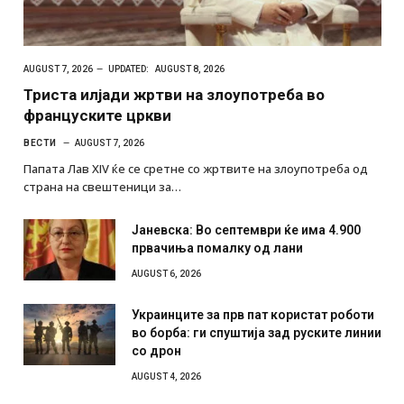
AUGUST 7, 2026
UPDATED:
AUGUST 8, 2026
Триста илјади жртви на злоупотреба во
француските цркви
ВЕСТИ
AUGUST 7, 2026
Папата Лав XIV ќе се сретне со жртвите на злоупотреба од
страна на свештеници за…
Јаневска: Во септември ќе има 4.900
првачиња помалку од лани
AUGUST 6, 2026
Украинците за прв пат користат роботи
во борба: ги спуштија зад руските линии
со дрон
AUGUST 4, 2026