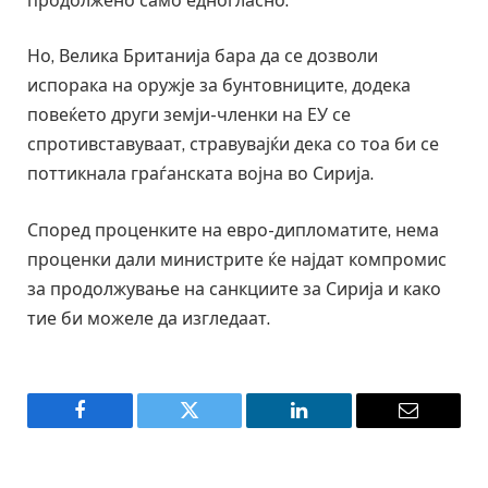
продолжено само едногласно.
Но, Велика Британија бара да се дозволи
испорака на оружје за бунтовниците, додека
повеќето други земји-членки на ЕУ се
спротивставуваат, стравувајќи дека со тоа би се
поттикнала граѓанската војна во Сирија.
Според проценките на евро-дипломатите, нема
проценки дали министрите ќе најдат компромис
за продолжување на санкциите за Сирија и како
тие би можеле да изгледаат.
Facebook
Twitter
LinkedIn
Email