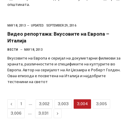
општината.
MAY 18, 2013
UPDATED:
SEPTEMBER 29, 2016
Видео репортажа: Вкусовите на Европа –
Италија
ВЕСТИ
MAY 18, 2013
Вкусовите на Европа е серијал на докуметарни филмови за
храната, различностите и спецификите на културите во
Европа. Автор на серијалот на Ал Џезаира е Роберт Голден.
Оваа епизода е посветена на Италија и најдобрите
тестенини на светот
Previous
…
1
3,002
3,003
3,004
3,005
…
Next
3,006
3,031