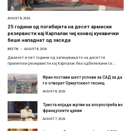
AUGUST 8, 2026
25 години од погибијата на десет армиски
резервисти кај Карпалак чиј конвој кукавички
беше нападнат од заседа
ВЕСТИ
AUGUST 8, 2026
Дваесет и пет години од загинувањето на десетте
прилепски резервисти кај Карпалак беа одбележани со…
Иран постави шест услови за САД за да
го отворат Ормутскиот теснец
AUGUST 8, 2026
Триста илјади жртви на злоупотреба во
француските цркви
AUGUST 7, 2026