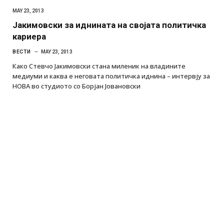
MAY 23, 2013
Јакимовски за иднината на својата политичка
кариера
ВЕСТИ
MAY 23, 2013
Како Стевчо Јакимовски стана миленик на владините
медиуми и каква е неговата политичка иднина – интервју за
НОВА во студиото со Борјан Јовановски