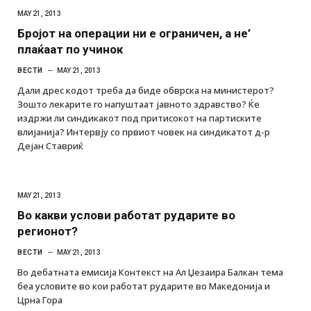
MAY 21, 2013
Бројот на операции ни е ограничен, а не’
плаќаат по учинок
ВЕСТИ
MAY 21, 2013
Дали дрес кодот треба да биде обврска на министерот?
Зошто лекарите го напуштаат јавното здравство? Ќе
издржи ли синдикакот под притисокот на партиските
влијанија? Интервју со првиот човек на синдикатот д-р
Дејан Ставриќ
MAY 21, 2013
Во какви услови работат рударите во
регионот?
ВЕСТИ
MAY 21, 2013
Во дебатната емисија Контекст на Ал Џезаира Балкан тема
беа условите во кои работат рударите во Македонија и
Црна Гора