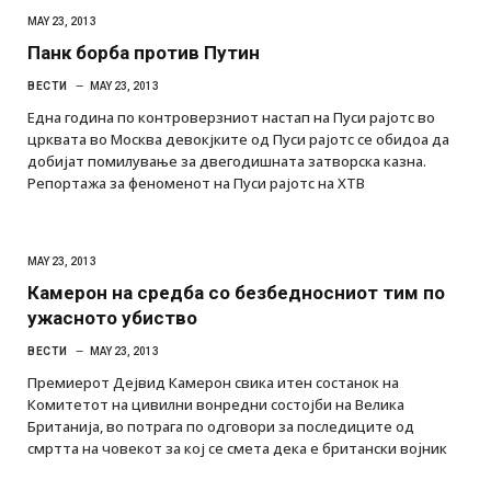
MAY 23, 2013
Панк борба против Путин
ВЕСТИ
MAY 23, 2013
Една година по контроверзниот настап на Пуси рајотс во
црквата во Москва девокјките од Пуси рајотс се обидоа да
добијат помилување за двегодишната затворска казна.
Репортажа за феноменот на Пуси рајотс на ХТВ
MAY 23, 2013
Камерон на средба со безбедносниот тим по
ужасното убиство
ВЕСТИ
MAY 23, 2013
Премиерот Дејвид Камерон свика итен состанок на
Комитетот на цивилни вонредни состојби на Велика
Британија, во потрага по одговори за последиците од
смртта на човекот за кој се смета дека е британски воjник