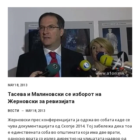
MAY 18, 2013
Тасева и Малиновски се изборот на
Жерновски за ревизијата
ВЕСТИ
MAY 18, 2013
Жерновски прес конференцијата ја одржа во собата каде се
чува документацијата од Скопје 2014. Тој забележа дека тоа
е единствената соба во општината која има две врати,
односно врата со излез директно на улицатата надвор од