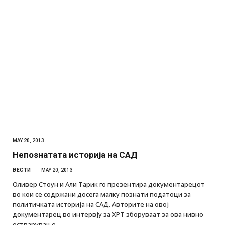
MAY 20, 2013
Непознатата историја на САД
ВЕСТИ
MAY 20, 2013
Оливер Стоун и Али Тарик го презентира документарецот
во кои се содржани досега малку познати податоци за
политичката историја на САД. Авторите на овој
документарец во интервју за ХРТ зборуваат за ова нивно
остварување