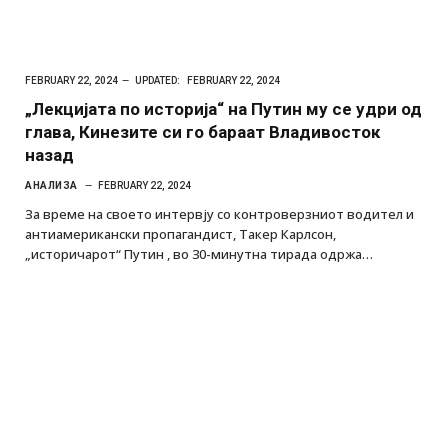
FEBRUARY 22, 2024
UPDATED:
FEBRUARY 22, 2024
„Лекцијата по историја“ на Путин му се удри од
глава, Кинезите си го бараат Владивосток
назад
АНАЛИЗА
FEBRUARY 22, 2024
За време на своето интервју со контроверзниот водител и
антиамерикански пропагандист, Такер Карлсон,
„историчарот“ Путин , во 30-минутна тирада одржа…