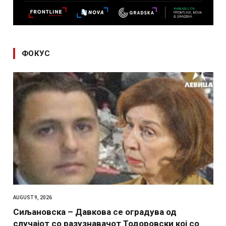
ФОКУС
AUGUST 9, 2026
Сиљановска – Давкова се оградува од
случајот со разузнавачот Тодоровски кој со