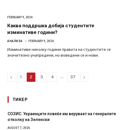
FEBRUARY 9, 2024
Каква поддршка добија студентите
изминативе години?
АНАЛИЗА
FEBRUARY 9, 2024
Изминативе неколку години правата на студентите се
значително унапредени, но воведени се и нови.
Previous
…
Next
1
2
3
4
37
ТИКЕР
СОЗИС: Украинците повеќе им веруваат на генералите
отколку на Зеленски
AUGUST 7, 2026