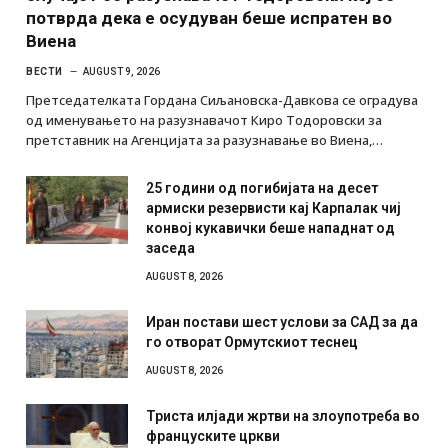
потврда дека е осудуван беше испратен во
Виена
ВЕСТИ
AUGUST 9, 2026
Претседателката Гордана Сиљановска-Давкова се оградува
од именувањето на разузнавачот Киро Тодоровски за
претставник на Агенцијата за разузнавање во Виена,…
25 години од погибијата на десет
армиски резервисти кај Карпалак чиј
конвој кукавички беше нападнат од
заседа
AUGUST 8, 2026
Иран постави шест услови за САД за да
го отворат Ормутскиот теснец
AUGUST 8, 2026
Триста илјади жртви на злоупотреба во
француските цркви