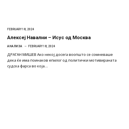
FEBRUARY 18, 2024
Алексеј Навални – Исус од Москва
АНАЛИЗА
FEBRUARY 18, 2024
ДРАГАН МИШЕВ Ако некој досега воопшто се сомневаше
дека ќе има поинаков епилог од политички мотивираната
судска фарса во која…