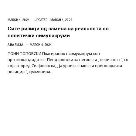
MARCH 4, 2024
UPDATED:
MARCH 4, 2024
Сите ризици од замена на реалноста со
политички симулакруми
АНАЛИЗА
MARCH 4, 2024
ТОНИ ПОПОВСКИ Пласираниот симулакрум кон
противкандидатот Пендаровски за неговата „понизност“, со
која според Силјановска, „ја урнисал нашата преговарачка
позиција“, кулминира…