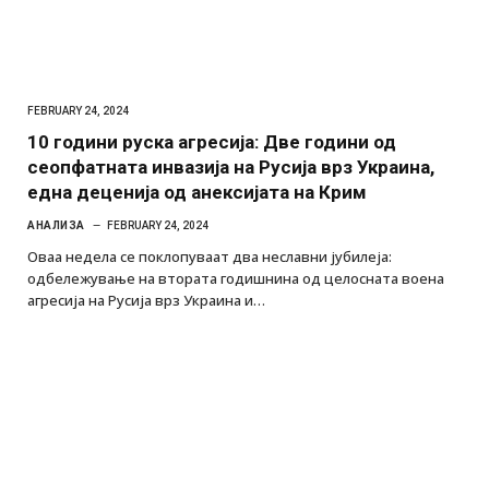
FEBRUARY 24, 2024
10 години руска агресија: Две години од
сеопфатната инвазија на Русија врз Украина,
една деценија од анексијата на Крим
АНАЛИЗА
FEBRUARY 24, 2024
Оваа недела се поклопуваат два неславни јубилеја:
одбележување на втората годишнина од целосната воена
агресија на Русија врз Украина и…