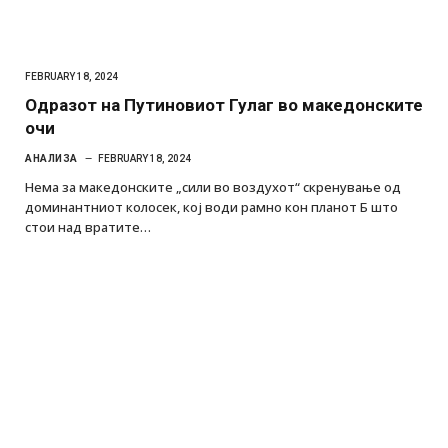
FEBRUARY 18, 2024
Одразот на Путиновиот Гулаг во македонските
очи
АНАЛИЗА
FEBRUARY 18, 2024
Нема за македонските „сили во воздухот“ скренување од
доминантниот колосек, кој води рамно кон планот Б што
стои над вратите…