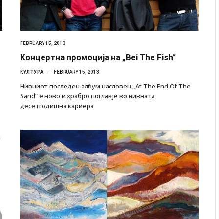
FEBRUARY 15, 2013
Концертна промоција на „Bei The Fish“
КУЛТУРА
FEBRUARY 15, 2013
Нивниот последен албум насловен „At The End Of The
Sand“ е ново и храбро поглавје во нивната
десетгодишна кариера