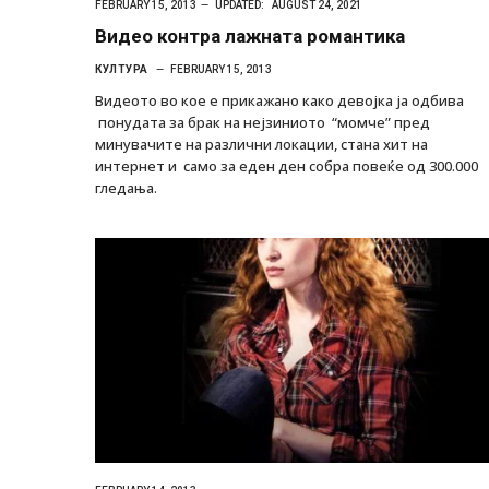
FEBRUARY 15, 2013
UPDATED:
AUGUST 24, 2021
Видео контра лажната романтика
КУЛТУРА
FEBRUARY 15, 2013
Видеото во кое е прикажано како девојка ја одбива
понудата за брак на нејзиниото “момче” пред
минувачите на различни локации, стана хит на
интернет и само за еден ден собра повеќе од 300.000
гледања.