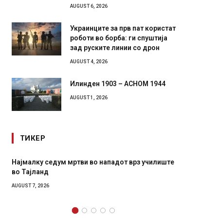
AUGUST 6, 2026
Украинците за прв пат користат
роботи во борба: ги спуштија
зад руските линии со дрон
AUGUST 4, 2026
Илинден 1903 – АСНОМ 1944
AUGUST 1, 2026
ТИКЕР
СОЗИС: Украинците повеќе им веруваат на
Рачна 
генералите отколку на Зеленски
главни
локали
AUGUST 7, 2026
AUGUST 6,