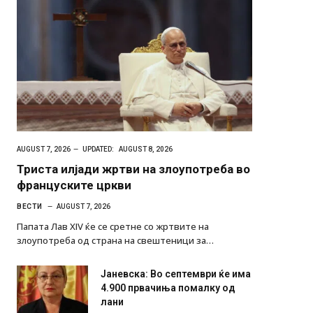
AUGUST 7, 2026
UPDATED:
AUGUST 8, 2026
Триста илјади жртви на злоупотреба во
француските цркви
ВЕСТИ
AUGUST 7, 2026
Папата Лав XIV ќе се сретне со жртвите на
злоупотреба од страна на свештеници за…
Јаневска: Во септември ќе има
4.900 првачиња помалку од
лани