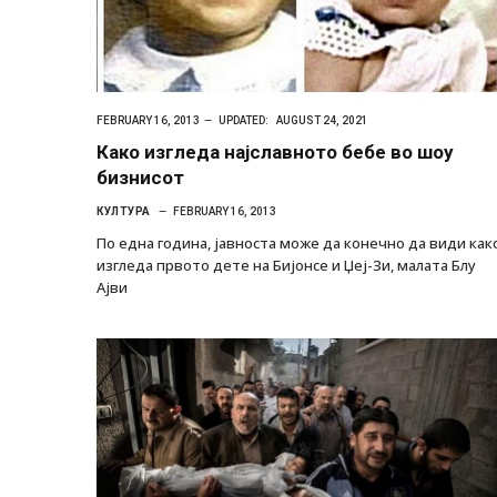
FEBRUARY 16, 2013
UPDATED:
AUGUST 24, 2021
Како изгледа најславното бебе во шоу
бизнисот
КУЛТУРА
FEBRUARY 16, 2013
По една година, јавноста може да конечно да види как
изгледа првото дете на Бијонсе и Џеј-Зи, малата Блу
Ајви