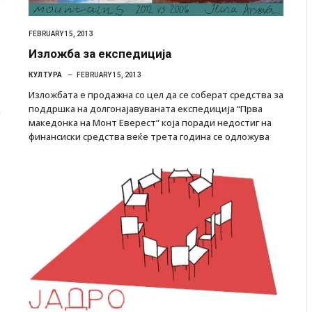
FEBRUARY 15, 2013
Изложба за експедиција
КУЛТУРА
FEBRUARY 15, 2013
Изложбата е продажна со цел да се соберат средства за
поддршка на долгонајавуваната експедиција “Прва
а
македонка на Монт Еверест” која поради недостиг на
финансиски средства веќе трета година се одложува
ресторан
Најмалку седум мртви во нападот врз училиште
ивот бил
во Тајланд
AUGUST 7, 2026