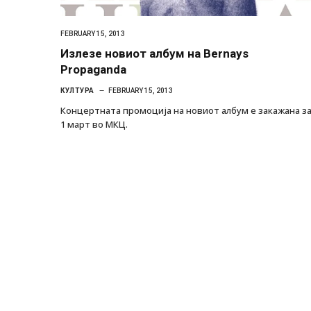
FEBRUARY 15, 2013
Излезе новиот албум на Bernays
Propaganda
КУЛТУРА
FEBRUARY 15, 2013
Концертната промоција на новиот албум е закажана з
1 март во МКЦ.
Уште двајца починаа од повредите во 
во главниот град на Русуија – експлоз
завиткан како роденденски подарок
AUGUST 2, 2026