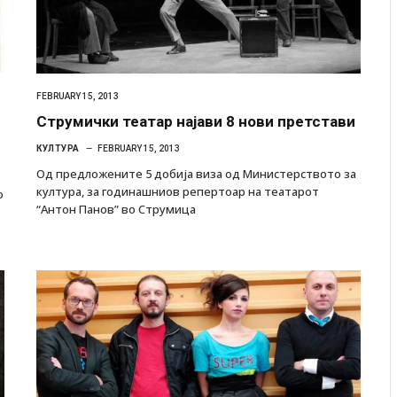
FEBRUARY 15, 2013
Струмички театар најави 8 нови претстави
КУЛТУРА
FEBRUARY 15, 2013
Oд предложените 5 добија виза од Министерството за
култура, за годинашниов репертоар на театарот
о
“Антон Панов” во Струмица