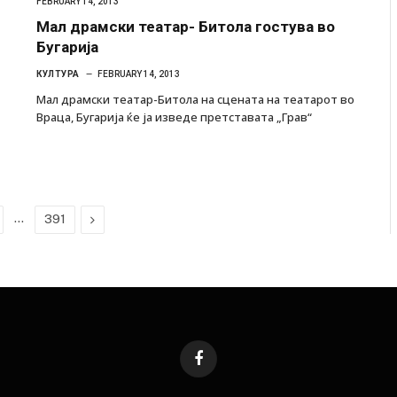
FEBRUARY 14, 2013
Мал драмски театар- Битола гостува во
Бугарија
КУЛТУРА
FEBRUARY 14, 2013
Мал драмски театар-Битола на сцената на театарот во
Враца, Бугарија ќе ја изведе претставата „Грав“
…
Next
391
Facebook