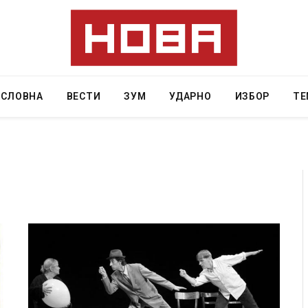
АСЛОВНА
ВЕСТИ
ЗУМ
УДАРНО
ИЗБОР
ТЕ
ресторан
Најмалку седум мртви во нападот врз училиште
ивот бил
во Тајланд
AUGUST 7, 2026