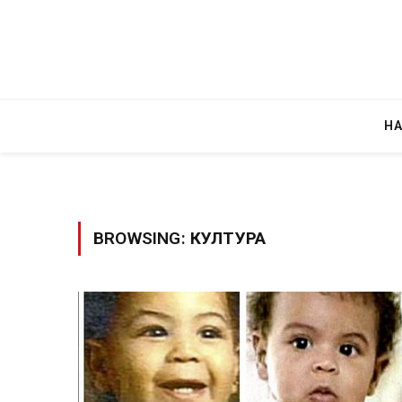
Н
BROWSING:
КУЛТУРА
Уште двајца починаа од повредите во 
во главниот град на Русуија – експлоз
завиткан како роденденски подарок
AUGUST 2, 2026