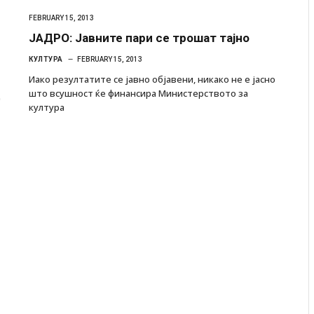
FEBRUARY 15, 2013
ЈАДРО: Јавните пари се трошат тајно
КУЛТУРА
FEBRUARY 15, 2013
Иако резултатите се јавно објавени, никако не е јасно
што всушност ќе финансира Министерството за
д
култура