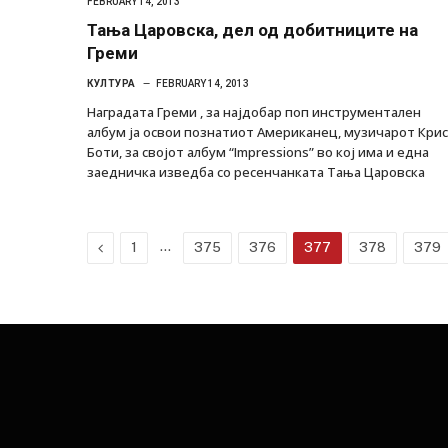
FEBRUARY 14, 2013
Тања Царовска, дел од добитниците на
Греми
КУЛТУРА
FEBRUARY 14, 2013
Наградата Греми , за најдобар поп инструментален
албум ја освои познатиот Американец, музичарот Крис
Боти, за својот албум “Impressions” во кој има и една
заедничка изведба со ресенчанката Тања Царовска
Previous
…
1
375
376
377
378
379