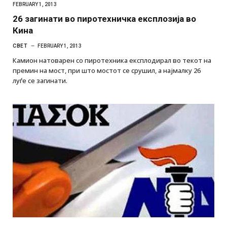
FEBRUARY 1, 2013
26 загинати во пиротехничка експлозија во
Кина
СВЕТ
FEBRUARY 1, 2013
Камион натоварен со пиротехника експлодирал во текот на
премин на мост, при што мостот се срушил, а најмалку 26
луѓе се загинати.