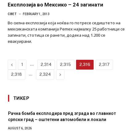
Eксплозија во Мексико – 24 загинати
СВЕТ
FEBRUARY 1, 2013
Во силна експлозија која ноќва го потресе седиштето на
мексиканската компанија Pemex најмалку 25 работници се
загинати, стотица се ранети, додека над 1.200 се
евакуирани.
Previous
…
1
2,314
2,315
2,316
2,317
…
Next
2,318
2,324
ТИКЕР
Рачна бомба експлодира пред зграда во главниот
српски град – оштетени автомобили и локали
AUGUST 6, 2026