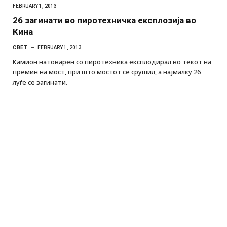
FEBRUARY 1, 2013
26 загинати во пиротехничка експлозија во
Кина
СВЕТ
FEBRUARY 1, 2013
Камион натоварен со пиротехника експлодирал во текот на
премин на мост, при што мостот се срушил, а најмалку 26
луѓе се загинати.