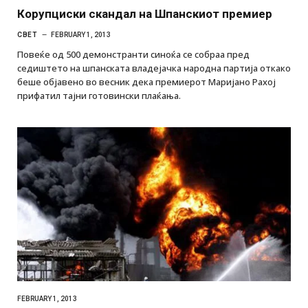
Корупциски скандал на Шпанскиот премиер
СВЕТ
FEBRUARY 1, 2013
Повеќе од 500 демонстранти синоќа се собраа пред
седиштето на шпанската владејачка народна партија откако
беше објавено во весник дека премиерот Маријано Рахој
прифатил тајни готовински плаќања.
FEBRUARY 1, 2013