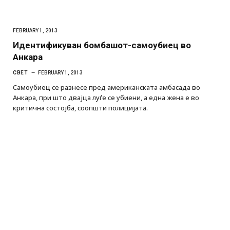
FEBRUARY 1, 2013
Идентификуван бомбашот-самоубиец во
Анкара
СВЕТ
FEBRUARY 1, 2013
Самоубиец се разнесе пред американската амбасада во
Анкара, при што двајца луѓе се убиени, а една жена е во
критична состојба, соопшти полицијата.