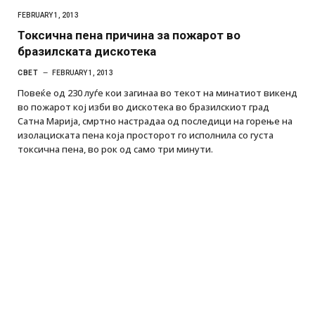
FEBRUARY 1, 2013
Токсична пена причина за пожарот во
бразилската дискотека
СВЕТ
FEBRUARY 1, 2013
Повеќе од 230 луѓе кои загинаа во текот на минатиот викенд
во пожарот кој изби во дискотека во бразилскиот град
Сатна Марија, смртно настрадаа од последици на горење на
изолациската пена која просторот го исполнила со густа
токсична пена, во рок од само три минути.