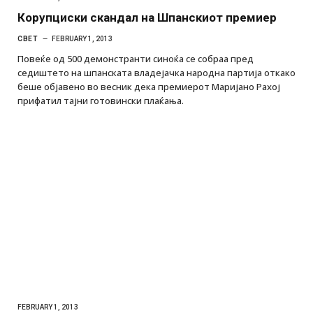
Корупциски скандал на Шпанскиот премиер
СВЕТ
FEBRUARY 1, 2013
Повеќе од 500 демонстранти синоќа се собраа пред
седиштето на шпанската владејачка народна партија откако
беше објавено во весник дека премиерот Маријано Рахој
прифатил тајни готовински плаќања.
FEBRUARY 1, 2013