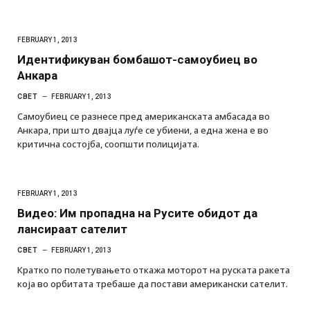
FEBRUARY 1, 2013
Идентификуван бомбашот-самоубиец во
Анкара
СВЕТ
FEBRUARY 1, 2013
Самоубиец се разнесе пред американската амбасада во
Анкара, при што двајца луѓе се убиени, а една жена е во
критична состојба, соопшти полицијата.
FEBRUARY 1, 2013
Видео: Им пропадна на Русите обидот да
лансираат сателит
СВЕТ
FEBRUARY 1, 2013
Кратко по полетувањето откажа моторот на руската ракета
која во орбитата требаше да постави американски сателит.