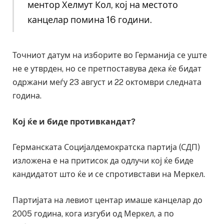
ментор Хелмут Кол, кој на местото
канцелар помина 16 години.
Точниот датум на изборите во Германија се уште
не е утврден, но се претпоставува дека ќе бидат
одржани меѓу 23 август и 22 октомври следната
година.
Кој ќе и биде противкандат?
Германската Социјалдемократска партија (СДП)
изложена е на притисок да одлучи кој ќе биде
кандидатот што ќе и се спротивстави на Меркел.
Партијата на левиот центар имаше канцелар до
2005 година, кога изгуби од Меркел, а по