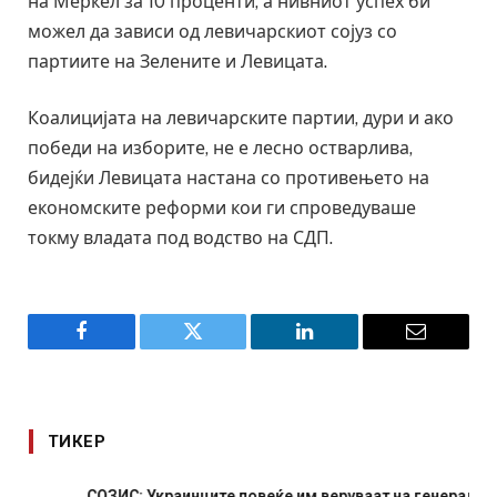
на Меркел за 10 проценти, а нивниот успех би
можел да зависи од левичарскиот сојуз со
партиите на Зелените и Левицата.
Коалицијата на левичарските партии, дури и ако
победи на изборите, не е лесно остварлива,
бидејќи Левицата настана со противењето на
економските реформи кои ги спроведуваше
токму владата под водство на СДП.
Facebook
Twitter
LinkedIn
Email
ТИКЕР
СОЗИС: Украинците повеќе им веруваат на генералите