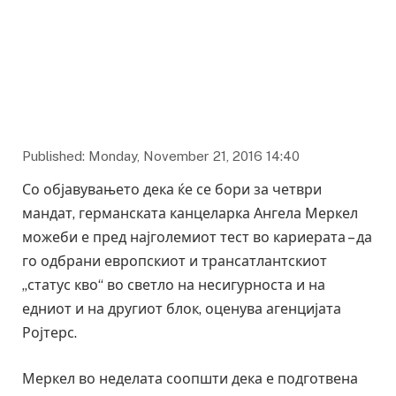
Published: Monday, November 21, 2016 14:40
Со објавувањето дека ќе се бори за четври
мандат, германската канцеларка Ангела Меркел
можеби е пред најголемиот тест во кариерата – да
го одбрани европскиот и трансатлантскиот
„статус кво“ во светло на несигурноста и на
едниот и на другиот блок, оценува агенцијата
Ројтерс.
Меркел во неделата соопшти дека е подготвена