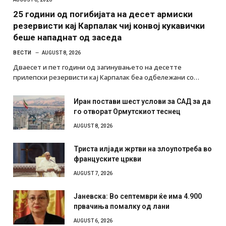
25 години од погибијата на десет армиски
резервисти кај Карпалак чиј конвој кукавички
беше нападнат од заседа
ВЕСТИ
AUGUST 8, 2026
Дваесет и пет години од загинувањето на десетте
прилепски резервисти кај Карпалак беа одбележани со…
Иран постави шест услови за САД за да
го отворат Ормутскиот теснец
AUGUST 8, 2026
Триста илјади жртви на злоупотреба во
француските цркви
AUGUST 7, 2026
Јаневска: Во септември ќе има 4.900
првачиња помалку од лани
AUGUST 6, 2026