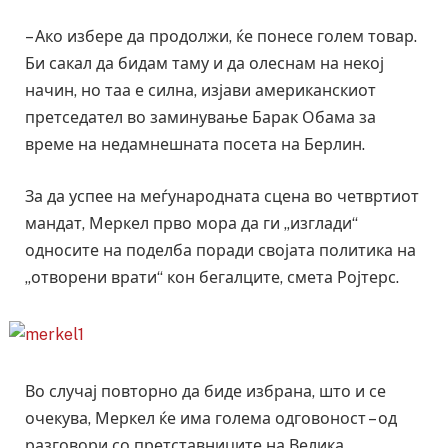
– Ако избере да продолжи, ќе понесе голем товар.
Би сакал да бидам таму и да олеснам на некој
начин, но таа е силна, изјави американскиот
претседател во заминување Барак Обама за
време на недамнешната посета на Берлин.
За да успее на меѓународната сцена во четвртиот
мандат, Меркел прво мора да ги „изглади“
односите на поделба поради својата политика на
„отворени врати“ кон бегалците, смета Ројтерс.
Во случај повторно да биде избрана, што и се
очекува, Меркел ќе има голема одговоност – од
разговори со претставниците на Велика