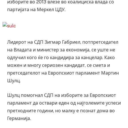
изборите во 2013 влезе во коалициска влада со
партијата на Меркел ЦДУ.
Лидерот на СДП Зигмар Габриел, потпретседател
на Владата и министер за економија, се уште не
одлучил кого ќе го кандидира за канцелар. Како
можен и многу сериозен кандидат, се смета и
претседателот на Европскиот парламент Мартин
Шулц.
Шулц помогнал СДП на изборите за Европскиот
парламент да оствари еден од најголемите успеси
претходните години, но малку е познат дома во
Германија.