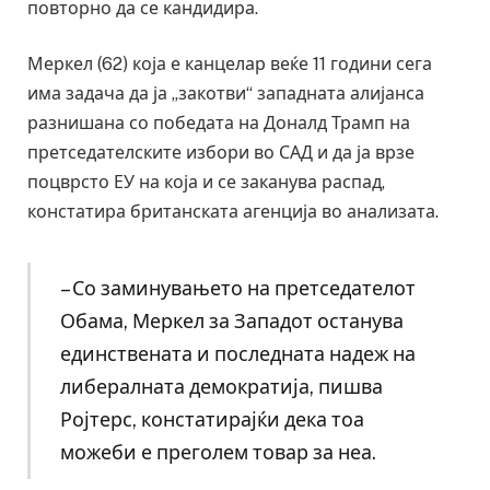
повторно да се кандидира.
Меркел (62) која е канцелар веќе 11 години сега
има задача да ја „закотви“ западната алијанса
разнишана со победата на Доналд Трамп на
претседателските избори во САД и да ја врзе
поцврсто ЕУ на која и се заканува распад,
констатира британската агенција во анализата.
– Со заминувањето на претседателот
Обама, Меркел за Западот останува
единствената и последната надеж на
либералната демократија, пишва
Ројтерс, констатирајќи дека тоа
можеби е преголем товар за неа.