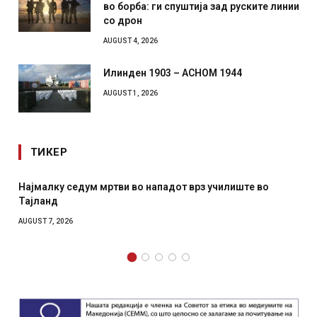
во борба: ги спуштија зад руските линии
со дрон
AUGUST 4, 2026
Илинден 1903 – АСНОМ 1944
AUGUST 1, 2026
ТИКЕР
у седум мртви во нападот врз училиште во
СОЗИС: Укра
отколку на
2026
AUGUST 7, 2026