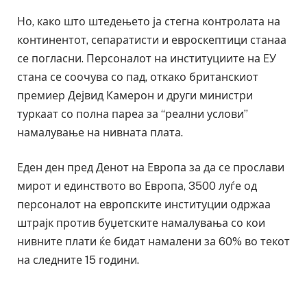
Но, како што штедењето ја стегна контролата на
континентот, сепаратисти и евроскептици станаа
се погласни. Персоналот на институциите на ЕУ
стана се соочува со пад, откако британскиот
премиер Дејвид Камерон и други министри
туркаат со полна пареа за “реални услови”
намалување на нивната плата.
Еден ден пред Денот на Европа за да се прослави
мирот и единството во Европа, 3500 луѓе од
персоналот на европските институции одржаа
штрајк против буџетските намалувања со кои
нивните плати ќе бидат намалени за 60% во текот
на следните 15 години.