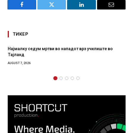
Facebook
Twitter
LinkedIn
Email
ТИКЕР
 нападот врз училиште во
СОЗИС: Украинците повеќе им
отколку на Зеленски
AUGUST 7, 2026