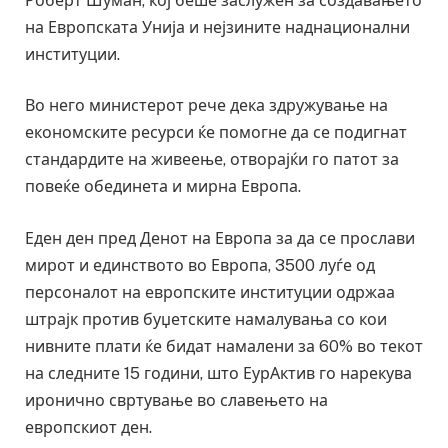
Роберт Шуман, кој беше заслужен за создавањето
на Европската Унија и нејзините наднационални
институции.
Во него министерот рече дека здружување на
економските ресурси ќе помогне да се подигнат
стандардите на живеење, отворајќи го патот за
повеќе обединета и мирна Европа.
Еден ден пред Денот на Европа за да се прослави
мирот и единството во Европа, 3500 луѓе од
персоналот на европските институции одржаа
штрајк против буџетските намалувања со кои
нивните плати ќе бидат намалени за 60% во текот
на следните 15 години, што ЕурАктив го нарекува
иронично свртување во славењето на
европскиот ден.