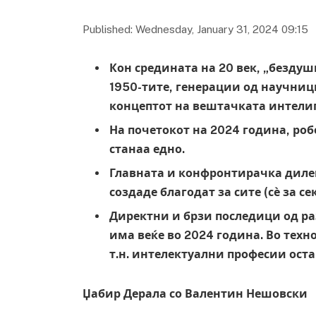
Published: Wednesday, January 31, 2024 09:15
Кон средината на 20 век, „бездуш
1950-тите, генерации од научни
концептот на вештачката интелиге
На почетокот на 2024 година, ро
станаа едно.
Главната и конфронтирачка дилема
создаде благодат за сите (сѐ за се
Директни и брзи последици од ра
има веќе во 2024 година. Во тех
т.н. интелектуални професии оста
Џабир Дерала со Валентин Нешовски