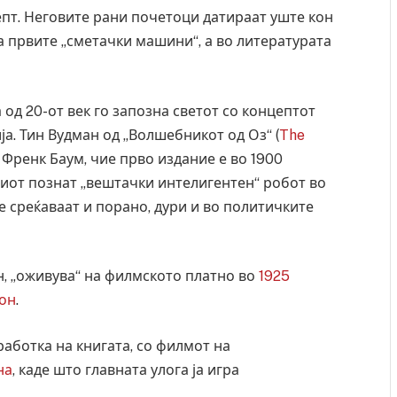
епт. Неговите рани почетоци датираат уште кон
на првите „сметачки машини“, а во литературата
од 20-от век го запозна светот со концептот
а. Тин Вудман од „Волшебникот од Оз“ (
The
н Френк Баум, чие прво издание е во 1900
ариот познат „вештачки интелигентен“ робот во
е среќаваат и порано, дури и во политичките
ан, „оживува“ на филмското платно во
1925
ресторан
Најмалку седум мртви во нападот врз училиште
он
.
ивот бил
во Тајланд
AUGUST 7, 2026
аботка на книгата, со филмот на
на
, каде што главната улога ја игра