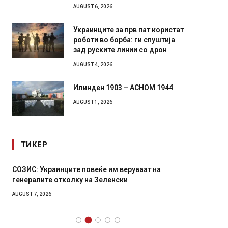
AUGUST 6, 2026
Украинците за прв пат користат
роботи во борба: ги спуштија
зад руските линии со дрон
AUGUST 4, 2026
Илинден 1903 – АСНОМ 1944
AUGUST 1, 2026
ТИКЕР
СОЗИС: Украинците повеќе им веруваат на
Рачна 
генералите отколку на Зеленски
главни
локали
AUGUST 7, 2026
AUGUST 6,