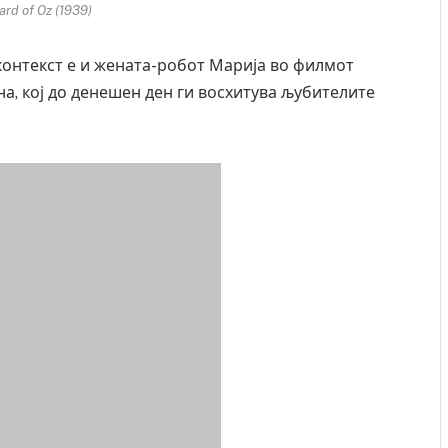
ard of Oz (1939)
контекст е и жената-робот Марија во филмот
на, кој до денешен ден ги восхитува љубителите