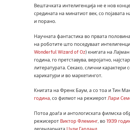
Вештачката интелигенција не е нов конц
средината на минатиот век, со појавата 
и порано.
Научната фантастика во првата половина 
на роботите што поседуваат интелигенциј
Wonderful Wizard of Oz
) книгата на Лајма
година, го претставува, веројатно, најст
литературата. Секако, слични карактери с
карикатури и во маркетингот.
Книгата на Френк Баум, а со тоа и Тин М
Уште двајца починаа од повредите во 
година
, со филмот на режиерот
Лари Сем
во главниот град на Русуија – експлоз
завиткан како роденденски подарок
Потоа доаѓа и антологиската филмска обр
AUGUST 2, 2026
режисерот
Виктор Флеминг
, во
1939 годи
легендарната
Џуди Гарланд
.