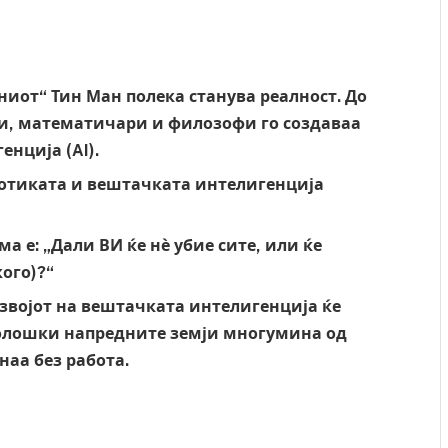
ниот“ Тин Ман полека станува реалност. До
ци, математичари и филозофи го создаваа
нција (AI).
ботиката и вештачката интелигенција
 е: „Дали ВИ ќе нѐ убие сите, или ќе
кого)?“
звојот на вештачката интелигенција ќе
нолошки напредните земји многумина од
наа без работа.