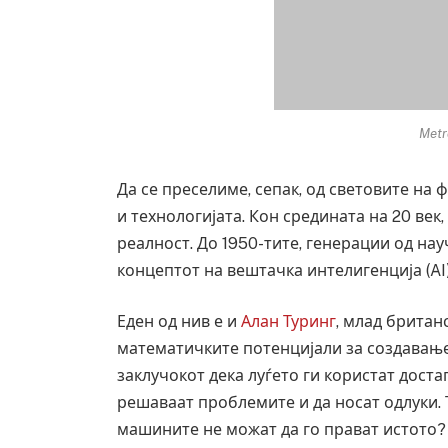
Metr
Да се преселиме, сепак, од световите на 
и технологијата. Кон средината на 20 век
реалност. До 1950-тите, генерации од на
концептот на вештачка интелигенција (AI)
Еден од нив е и
Алан Туринг
, млад британ
математичките потенцијали за создавање
заклучокот дека луѓето ги користат доста
решаваат проблемите и да носат одлуки.
машините не можат да го прават истото?