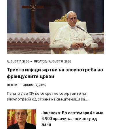
AUGUST 7, 2026
UPDATED:
AUGUST 8, 2026
Триста илјади жртви на злоупотреба во
француските цркви
ВЕСТИ
AUGUST 7, 2026
Папата Лав XIV ќе се сретне со жртвите на
злоупотреба од страна на свештеници за…
Јаневска: Во септември ќе има
4.900 првачиња помалку од
лани