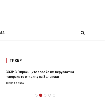
МА
ТИКЕР
СОЗИС: Украинците повеќе им веруваат на
Рачна 
генералите отколку на Зеленски
главни
локали
AUGUST 7, 2026
AUGUST 6,