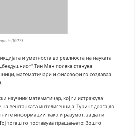
opolis (1927)
фикцијата и уметноста во реалноста на науката
, „бездушниот“ Тин Ман полека станува
учници, математичари и филозофи го создаваа
.
ски научник математичар, кој ги истражува
 на вештачката интелигенција. Туринг доаѓа до
пните информации, како и разумот, за да ги
 Тој тогаш го поставува прашањето: Зошто