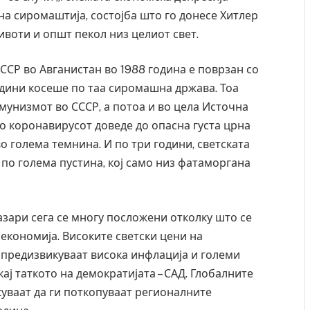
мна сиромаштија, состојба што го донесе Хитлер
ивоти и општ пекол низ целиот свет.
ССР во Авганистан во 1988 година е поврзан со
одини косеше по таа сиромашна држава. Тоа
мунизмот во СССР, а потоа и во цела Источна
со коронавирусот доведе до опасна густа црна
во голема темнина. И по три години, светската
 по голема пустина, кој само низ фатаморгана
зари сега се многу посложени отколку што се
а економија. Високите светски цени на
ад на
СОЗИС: Украинците повеќе им веруваат на
 предизвикуваат висока инфлација и големи
ло да
генералите отколку на Зеленски
ај таткото на демократијата – САД. Глобалните
AUGUST 7, 2026
уваат да ги поткопуваат регионалните