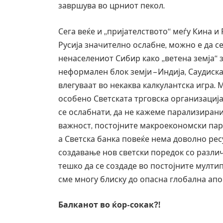
завршува во црниот пекол.
Сега веќе и „пријателството“ меѓу Кина и
Русија значително ослабне, можно е да с
ненаселениот Сибир како „ветена земја“ 
неформален блок земји – Индија, Саудиска
влегуваат во некаква калкулантска игра.
особено Светската трговска организација
се ослабнати, да не кажеме парализиран
важност, постојните макроекономски пара
а Светска банка повеќе нема доволно рес
создавање нов светски поредок со разли
тешко да се создаде во постојните мултип
сме многу блиску до опасна глобална апо
Балканот во ќор-сокак?!