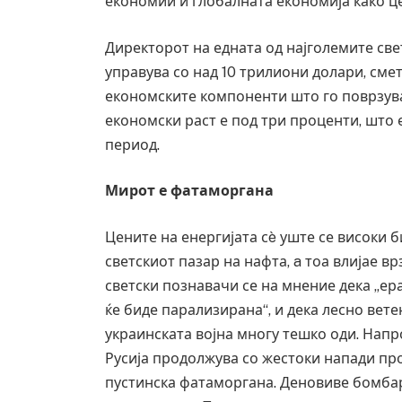
економии и глобалната економија како ц
Директорот на едната од најголемите свет
управува со над 10 трилиони долари, смет
економските компоненти што го поврзува
економски раст е под три проценти, што е
период.
Мирот е фатаморгана
Цените на енергијата сè уште се високи б
светскиот пазар на нафта, a тоа влијае в
светски познавачи се на мнение дека „ер
ќе биде парализирана“, и дека лесно вет
украинската војна многу тешко оди. Напр
Русија продолжува со жестоки напади пр
пустинска фатаморгана. Деновиве бомба