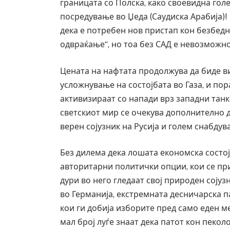
границата со Полска, како своевидна гол
посредување во Џеда (Саудиска Арабија)!
дека е потребен нов пристап кон безбедн
одвраќање“, но тоа без САД е невозможно
Цената на нафтата продолжува да биде 
усложнување на состојбата во Газа, и по
активизираат со напади врз западни танк
светскиот мир се очекува дополнително д
верен сојузник на Русија и голем снабдув
Без дилема дека лошата економска состо
авторитарни политички опции, кои се пр
дури во него гледаат свој природен соју
во Германија, екстремната десничарска п
кои ги добија изборите пред само еден ме
мал број луѓе знаат дека патот кон пекол