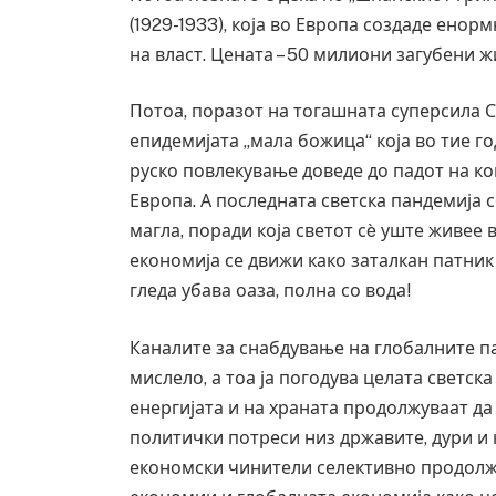
(1929-1933), која во Европа создаде енор
на власт. Цената – 50 милиони загубени ж
Потоа, поразот на тогашната суперсила С
епидемијата „мала божица“ која во тие г
руско повлекување доведе до падот на ко
Европа. А последната светска пандемија 
магла, поради која светот сè уште живее 
економија се движи како заталкан патник
гледа убава оаза, полна со вода!
Каналите за снабдување на глобалните па
мислело, а тоа ја погодува целата светск
Детали за експлозијата во главниот гр
енергијата и на храната продолжуваат да
Русија – жена носела бомба, кој треба
биде убиен?
политички потреси низ државите, дури и к
економски чинители селективно продолж
AUGUST 2, 2026