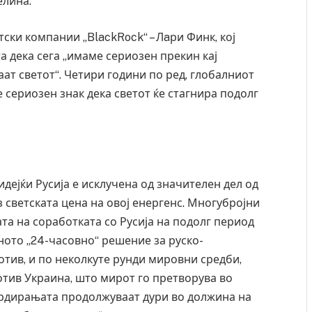
елина.
ски компании „BlackRock“ – Лaри Финк, кој
а дека сега „имаме сериозен прекин кај
ат светот“. Четири години по ред, глобалниот
 сериозен знак дека светот ќе стагнира подолг
идејќи Русија е исклучена од значителен дел од
рз светската цена на овој енергенс. Многубројни
ата на соработката со Русија на подолг период
еното „24-часовно“ решение за руско-
отив, и по неколкуте рунди мировни средби,
отив Украина, што мирот го претворува во
рдирањата продолжуваат дури во должина на