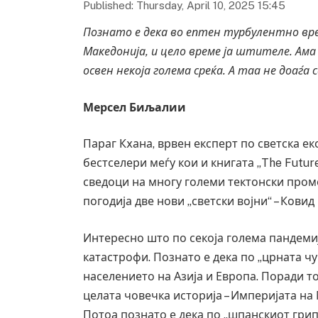
Published: Thursday, April 10, 2025 15:45
Познато е дека во ептен турбулентно вре
Македонија, и цело време ја штителе. Ама
освен некоја голема среќа. А таа не доаѓа с
Мерсел Биљалии
Параг Кxана, врвен експерт по светска е
бестселери меѓу кои и книгата „The Future 
сведоци на многу големи тектонски проме
погодија две нови „светски војни“ – Ковид
Интересно што по секоја голема пандемиј
катастрофи. Познато е дека по „црната чу
населението на Азија и Европа. Поради т
целата човечка историја – Империјата на
Потоа познато е дека по „шпанскиот грип