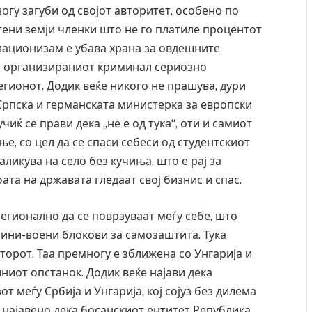
гу загуби од својот авторитет, особено по
тени земји членки што не го платиле процентот
лационизам е убава храна за овдешните
со организираниот криминал сериозно
егионот. Додик веќе никого не прашува, дури
 Српска и германската министерка за европски
иќ се прави дека „не е од тука“, оти и самиот
е, со цел да се спаси себеси од студентскиот
аликува на село без кучиња, што е рај за
та на државата гледаат свој бизнис и спас.
егионално да се поврзуваат меѓу себе, што
мини-воени блокови за самозаштита. Тука
торот. Таа премногу е зближена со Унгарија и
иниот опстанок. Додик веќе најави дека
от меѓу Србија и Унгарија, кој сојуз без дилема
 најавено дека босанскиот ентитет Република