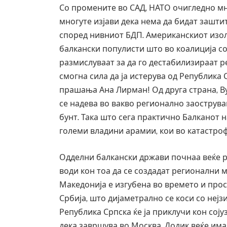
Со промените во САД, НАТО очигледно мно
многуте изјави дека нема да бидат зашти
според нивниот БДП. Американскиот изо
балкански популисти што во коалиција 
размислуваат за да го дестабилизираат р
смогна сила да ја истерува од Република
прашања Ана Лирман! Од друга страна, Вуч
се надева во вакво регионално заострувањ
бунт. Така што сега практично Балканот н
големи владини арамии, кои во катастрофа
Одделни балкански држави почнаа веќе р
води кон тоа да се создадат регионални 
Македонија е изгубена во времето и прос
Србија, што дијаметрално се коси со нејз
Република Српска ќе ја приклучи кон сојуз
дека завршува во Москва. Додик веќе има