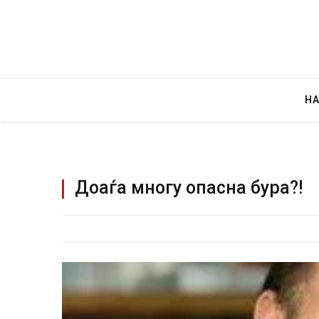
Н
Доаѓа многу опасна бура?!
Детали за експлозијата во главниот гр
Русија – жена носела бомба, кој треба
биде убиен?
AUGUST 2, 2026