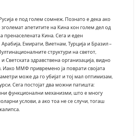
 Русија е под голем сомнеж. Познато е дека ако
е зголемат апетитите на Кина кон голем дел од
за пренаселената Кина. Сега и еден
 Арабија, Емирати, Виетнам, Турција и Бразил –
 Мултинационалните структури на светот,
 и Светската здравствена организација, видно
и. Иако ММФ привремено ја поврати својата
метри може да го убијат и тој мал оптимизам,
урси. Сега постојат два можни патишта:
чни функционални механизми, што е многу
оларни услови, а ако тоа не се случи, тогаш
калипса.