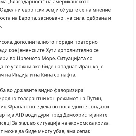
ема „благодарност“ на американското
 Одделни европски земји сè уште се на мнение
оста на Европа, засновано „на сила, одбрана и
.
висока, дополнителното поради повторно
ради кое јеменските Хути дополнително се
ери во Црвеното Море. Ситуацијата со
а се усложни ако биде нападнат Иран, кој е
ач на Индија и на Кина со нафта.
јба во државите видно фаворизира
иродно толерантни кон режимот на Путин,
зник. Фрапантно е дека во последните сондажи
артија АfD води дури пред Демохристијаните
сец! За жал, во ситуација на економска криза,
от може да биде многу убав, ама сепак