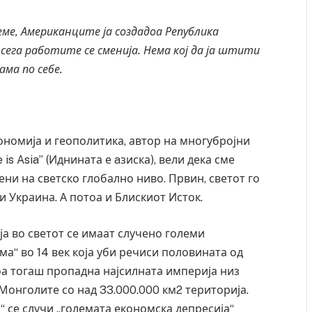
ме, Американците ја создадоа Република
 сега работите се сменија. Нема кој да ја штити
ама по себе.
кономија и геополитика, автор на многубројни
is Asia” (Иднината е aзиска), вели дека сме
ни на светско глобално ниво. Првин, светот го
 и Украина. А потоа и Блискиот Исток.
а во светот се имаат случено големи
ма“ во 14 век која уби речиси половината од
оа тогаш пропадна најсилната империја низ
 Монголите со над 33.000.000 км2 територија.
“ се случи „големата економска депресија“