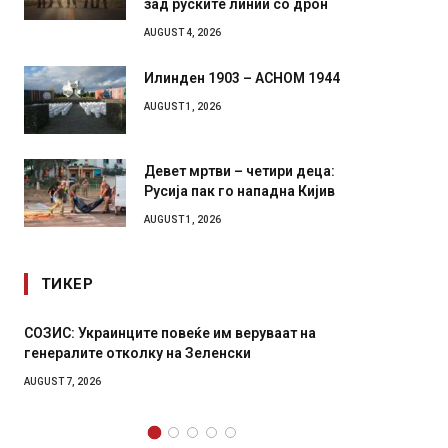
роботи во борба: ги спуштија
зад руските линии со дрон
AUGUST 4, 2026
Илинден 1903 – АСНОМ 1944
AUGUST 1, 2026
Девет мртви – четири деца:
Русија пак го нападна Кијив
AUGUST 1, 2026
ТИКЕР
Рачна бомба експлодира пред зграда во
И Данс
главниот српски град – оштетени автомобили и
11-мес
локали
AUGUST 4,
AUGUST 6, 2026