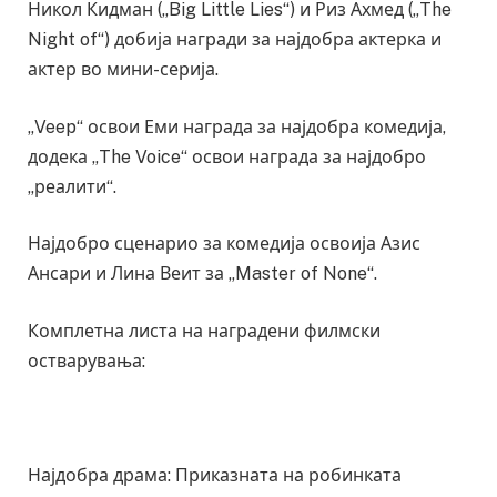
Никол Кидман („Big Little Lies“) и Риз Ахмед („The
Night of“) добија награди за најдобра актерка и
актер во мини-серија.
„Veep“ освои Еми награда за најдобра комедија,
додека „The Voice“ освои награда за најдобро
„реалити“.
Најдобро сценарио за комедија освоија Азис
Ансари и Лина Веит за „Master of None“.
Комплетна листа на наградени филмски
остварувања:
Најдобра драма: Приказната на робинката