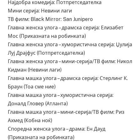
Најдобра комедија: Потпретседателка
Мини серија: Невини лаги
ТВ филм: Black Mirror: San Junipero
Главна женска улога – драмска серија: Елизабет
Мос (Приказната на робинката)
Главна женска улога – хумористична серија: Џулија
Луј Драјфус (Потпретседателка)
Главна женска улога – мини-серија/ТВ филм: Никол
Кидман (Невини лаги)
Главна машка улога – драмска серија: Стерлинг К.
Браун (Тоа сме ние)
Главна машка улога – хумористична серија:
Доналд Гловер (Атланта)
Главна машка улога – мини-серија/ТВ филм: Риз
Ахмед (Кобна ноќ)
Споредна женска улога – драма: Ен Дауд
(Приказната на робинката)