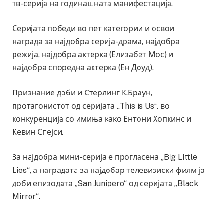
тв-серија на годинашната манифестација.
Серијата победи во пет категории и освои
награда за најдобра серија-драма, најдобра
режија, најдобра актерка (Елизабет Мос) и
најдобра споредна актерка (Ен Доуд).
Признание доби и Стерлинг К.Браун,
протагонистот од серијата „This is Us“, во
конкуренција со имиња како Ентони Хопкинс и
Кевин Спејси.
За најдобра мини-серија е прогласена „Big Little
Lies“, а наградата за најдобар телевизиски филм ја
доби епизодата „San Junipero“ од серијата „Black
Mirror“.