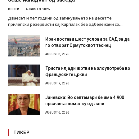
ВЕСТИ
AUGUST 8, 2026
Дваесет и пет години од загинувањето на десетте
прилепски резервисти кај Карпалак беа одбележани со…
Иран постави шест услови за САД за да
го отворат Ормутскиот теснец
AUGUST 8, 2026
Триста илјади жртви на злоупотреба во
француските цркви
AUGUST 7, 2026
Јаневска: Во септември ќе има 4.900
првачиња помалку од лани
AUGUST 6, 2026
ТИКЕР