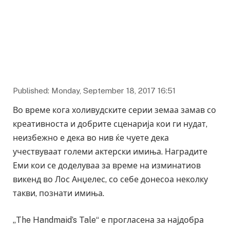
Mandatory Credit: Photo by Billy Farrell/BFA/REX/Shutterstock
(5899424cg) Awards 68th Primetime Emmy Awards, Press Room,
Los Angeles, USA - 18 Sep 2016
Published: Monday, September 18, 2017 16:51
Во време кога холивудските серии земаа замав со
креативноста и добрите сценарија кои ги нудат,
неизбежно е дека во нив ќе чуете дека
учествуваат големи актерски имиња. Наградите
Еми кои се доделуваа за време на изминатиов
викенд во Лос Анџелес, со себе донесоа неколку
такви, познати имиња.
„The Handmaid’s Tale“ е прогласена за најдобра