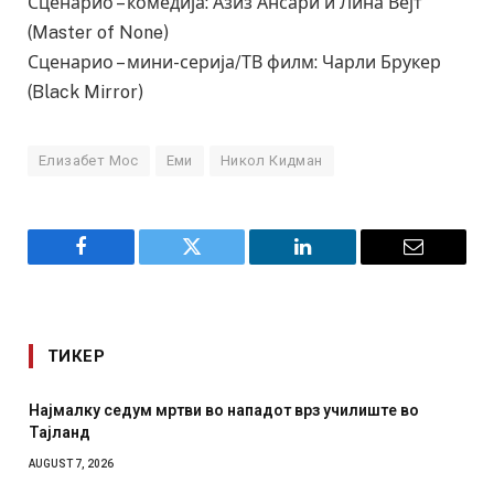
Сценарио – комедија: Азиз Ансари и Лина Вејт
(Master of None)
Сценарио – мини-серија/ТВ филм: Чарли Брукер
(Black Mirror)
Елизабет Мос
Еми
Никол Кидман
Facebook
Twitter
LinkedIn
Email
ТИКЕР
СОЗИС: Украинците повеќе им веруваат на генералите
отколку на Зеленски
AUGUST 7, 2026