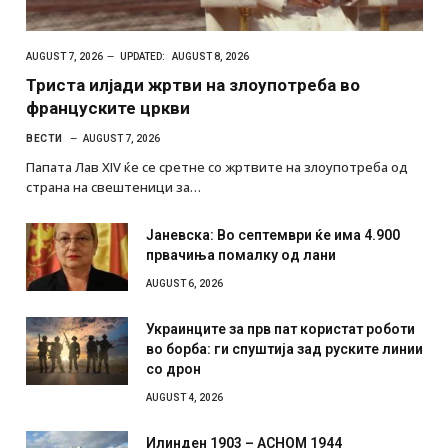
AUGUST 7, 2026
UPDATED:
AUGUST 8, 2026
Триста илјади жртви на злоупотреба во
француските цркви
ВЕСТИ
AUGUST 7, 2026
Папата Лав XIV ќе се сретне со жртвите на злоупотреба од
страна на свештеници за…
Јаневска: Во септември ќе има 4.900
првачиња помалку од лани
AUGUST 6, 2026
Украинците за прв пат користат роботи
во борба: ги спуштија зад руските линии
со дрон
AUGUST 4, 2026
Илинден 1903 – АСНОМ 1944