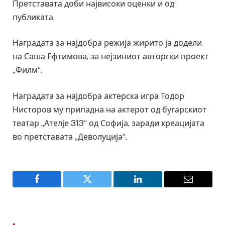
Претставата доби највисоки оценки и од
публиката.
Наградата за најдобра режија жирито ја додели
на Саша Ефтимова, за нејзиниот авторски проект
„Филм“.
Наградата за најдобра актерска игра Тодор
Нисторов му припадна на актерот од бугарскиот
театар „Ателје 313“ од Софија, заради креацијата
во претставата „Деволуција“.
Facebook
Twitter
LinkedIn
Email