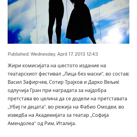
Published: Wednesday, April 17, 2013 12:43
Жири комисијата на шестото издание на
театарскиот фестивал „Лица без маски“, во состав:
Васил Зафирчев, Сотир Трајков и Дарко Вељиќ
одлучија Гран при наградата за најдобра
претстава во целина да се додели на претставата
„Убиј ги децата“, во режија на Фабио Омодеи, во
изведба на Академијата за театар „Софија
Амендолеа“ од Рим, Италија.