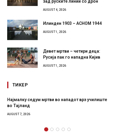
зад руските линии со дрон
AUGUST 4, 2026
Илинден 1903 – АСНОМ 1944
AUGUST 1, 2026
Девет мртви – четири деца:
Русија пак го нападна Кијив
AUGUST 1, 2026
ТИКЕР
ум мртви во нападот врз училиште
СОЗИС: Украинците пове
генералите отколку на 
AUGUST 7, 2026