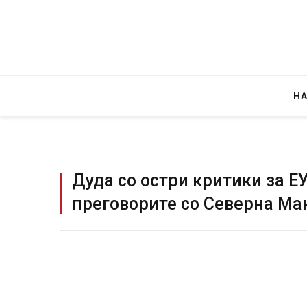
Н
Дуда со остри критики за Е
преговорите со Северна Ма
Уште два
во главн
завиткан
AUGUST 2, 2