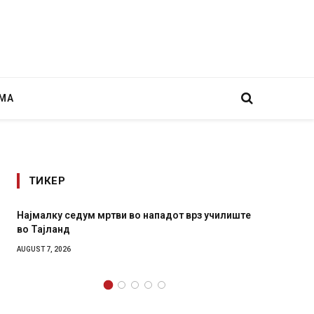
МА
ТИКЕР
ви во нападот врз училиште
СОЗИС: Украинците повеќе им 
генералите отколку на Зеленс
AUGUST 7, 2026