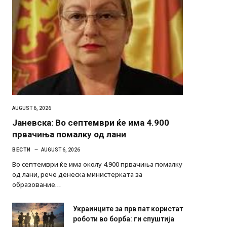
AUGUST 6, 2026
Јаневска: Во септември ќе има 4.900
првачиња помалку од лани
ВЕСТИ
AUGUST 6, 2026
Во септември ќе има околу 4.900 првачиња помалку
од лани, рече денеска министерката за
образование…
Украинците за прв пат користат
роботи во борба: ги спуштија