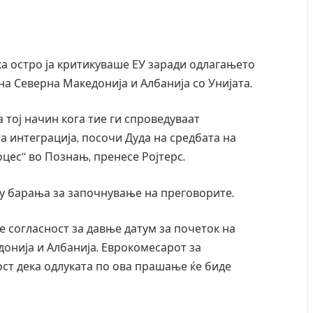
ка остро ја критикуваше ЕУ заради одлагањето
а Северна Македонија и Албанија со Унијата.
а тој начин кога тие ги спроведуваат
 интеграција, посочи Дуда на средбата на
цес“ во Познањ, пренесе Ројтерс.
гу барања за започнување на преговорите.
не согласност за давње датум за почеток на
онија и Албанија. Еврокомесарот за
ст дека одлуката по ова прашање ќе биде