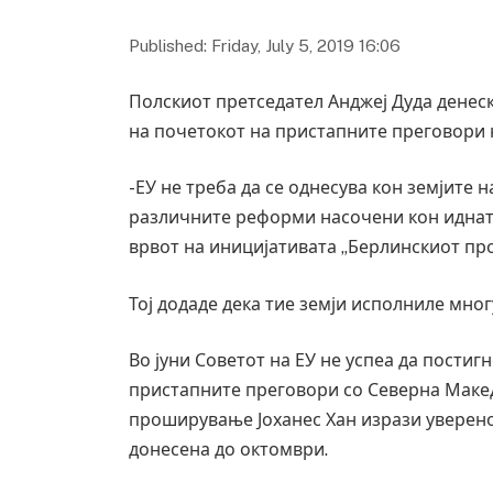
Published: Friday, July 5, 2019 16:06
Полскиот претседател Анджеј Дуда денес
на почетокот на пристапните преговори н
-ЕУ не треба да се однесува кон земјите н
различните реформи насочени кон идната
врвот на иницијативата „Берлинскиот про
Тој додаде дека тие земји исполниле мно
Во јуни Советот на ЕУ не успеа да постиг
пристапните преговори со Северна Макед
проширување Јоханес Хан изрази уверено
донесена до октомври.