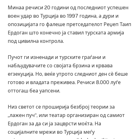
Минаа речиси 20 години од последниот успешен
воен удар во Турција во 1997 година, а дури и
опозицијата го фалеше претседателот Реџеп Таип
Ердоган што конечно ја ставил турската армија
под цивилна контрола.
Пучот ги изненади и турските граѓани и
набљудувачите со својата брзина и крвава
егзекуција. Но, веќе утрото следниот ден сѐ беше
готово и владата преживеа. Речиси 8.000 луѓе
оттогаш беа уапсени.
Низ светот се проширија безброј теории за
„лажен пуч“, или театар организиран од самиот
Ердоган за да си ја зацврсти моќта. На
социјалните мрежи во Турција меѓу