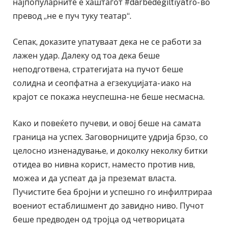
најпопуларните е хаштагот #darbedegiltiyatro- во
превод „не е пуч туку театар“.
Сепак, доказите упатуваат дека не се работи за
лажен удар. Далеку од тоа дека беше
неподготвена, стратегијата на пучот беше
солидна и сеопфатна а егзекуцијата- иако на
крајот се покажа неуспешна- не беше несмасна.
Како и повеќето пучеви, и овој беше на самата
граница на успех. Заговорниците удрија брзо, со
целосно изненадување, и доколку неколку битки
отидеа во нивна корист, наместо против нив,
можеа и да успеат да ја преземат власта.
Пучистите беа бројни и успешно го инфилтрираа
воениот естаблишмент до завидно ниво. Пучот
беше предводен од тројца од четворицата