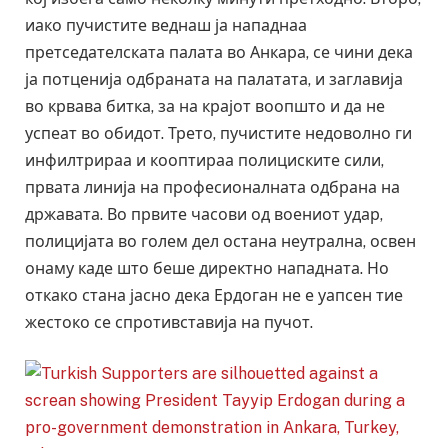
иако пучистите веднаш ја нападнаа
претседателската палата во Анкара, се чини дека
ја потценија одбраната на палатата, и заглавија
во крвава битка, за на крајот воопшто и да не
успеат во обидот. Трето, пучистите недоволно ги
инфилтрираа и кооптираа полициските сили,
првата линија на професионалната одбрана на
државата. Во првите часови од воениот удар,
полицијата во голем дел остана неутрална, освен
онаму каде што беше директно нападната. Но
откако стана јасно дека Ердоган не е уапсен тие
жестоко се спротивставија на пучот.