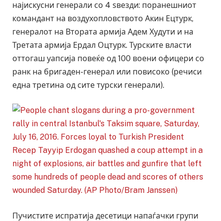
најискусни генерали со 4 ѕвезди: поранешниот
командант на воздухопловството Акин Ецтурк,
генералот на Втората армија Адем Худути и на
Третата армија Ердал Оцтурк. Турските власти
оттогаш уапсија повеќе од 100 воени офицери со
ранк на бригаден-генерал или повисоко (речиси
една третина од сите турски генерали).
Пучистите испратија десетици напаѓачки групи