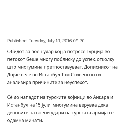
Published: Tuesday, July 19, 2016 09:20
Обидот за воен удар кој ја потресе Турција во
петокот беше многу поблиску до успех, отколку
што многумина претпоставуваат. Дописникот на
Дојче веле во Истанбул Том Стивенсон ги
анализира причините за неуспехот.
Сѐ до нападот на турските војници во Анкара и
Истанбул на 15 јули, многумина веруваа дека
деновите на воени удари на турската армија се
одамна минати.