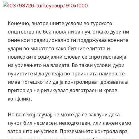
Конечно, внатрешните услови во турското
општество не беа поволни за пуч, откако дури ни
оние кои традиционално ги поддржуваа воените
удари во минатото како бизнис елитата и
повисоките социјални слоеви се спротивставија
на уривањето на владата. Во такви услови, дури
пучистите и да успеаја во првичната намера, ќе
имаа потешкотии да ја контролираат државата а
притоа да не ризикуваат долготраен и крвав
конфликт.
Но во секој случај, не може да се заклучи дека
пучот бил несмасен, неподготвен, или лажен само
затоа што не успеал. Преземањето контрола врз