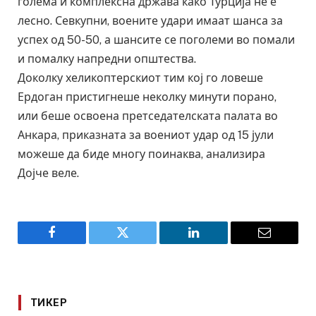
голема и комплексна држава како Турција не е
лесно. Севкупни, воените удари имаат шанса за
успех од 50-50, а шансите се поголеми во помали
и помалку напредни општества.
Доколку хеликоптерскиот тим кој го ловеше
Ердоган пристигнеше неколку минути порано,
или беше освоена претседателската палата во
Анкара, приказната за воениот удар од 15 јули
можеше да биде многу поинаква, анализира
Дојче веле.
Facebook
Twitter
LinkedIn
Email
ТИКЕР