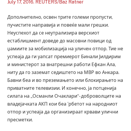
Дополнително, освен трите големи пропусти,
пучистите направија и повеќе мали грешки.
Неуспехот да се неутрализира верскиот
естаблишмент доведе до масовни повици од
џамиите за мобилизација на уличен отпор. Тие не
успеаја да ги уапсат премиерот Бинали Јилдирим
и министерот за внатрешни работи Ефкан Ала,
ниту да го заземат седиштето на МВР во Анкара.
Бавни беа и во преземањето или блокирањето на
приватните телевизии. И конечно, ја потценија
силата на „Османли Очаклари“- доброволците на
владејачката АКП кои беа ‘рбетот на народниот
отпор и успеаја да организираат крвави улични
пресметки.