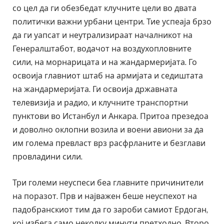
со цел да ги обезбедат клучните цели во двата
политички важни урбани центри. Тие успеаја брзо
да ги уапсат и неутрализираат началникот на
Генералштабот, водачот на воздухопловните
сили, на морнарицата и на жандармеријата. Го
освоија главниот штаб на армијата и седиштата
на жандармеријата. Ги освоија државната
телевизија и радио, и клучните транспортни
пунктови во Истанбул и Анкара. Притоа презедоа
и доволно оклопни возила и воени авиони за да
им голема превласт врз расфрланите и безглави
провладини сили.
Три големи неуспеси беа главните причинители
на поразот. Прв и најважен беше неуспехот на
падобранскиот тим да го зароби самиот Ердоган,
кој избега само неколку минути претходно. Второ,