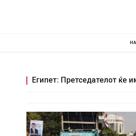
Н
Египет: Претседателот ќе и
Уште двајца п
во главниот гр
завиткан како
AUGUST 2, 2026