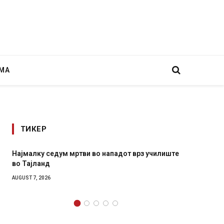
МА
ТИКЕР
 нападот врз училиште
СОЗИС: Украинците повеќе им верув
генералите отколку на Зеленски
AUGUST 7, 2026