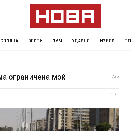
АСЛОВНА
ВЕСТИ
ЗУМ
УДАРНО
ИЗБОР
ТЕ
ма ограничена моќ
0
очинаа од повредите во ресторан
Најмалку седум мртви во
СВЕТ
ад на Русуија – експлозивот бил
во Тајланд
 роденденски подарок
AUGUST 7, 2026