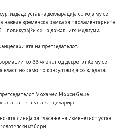
р, издаде уставна декларација со која му се
, а наведе временска рамка за парламентарните
Ен, повикувајќи се на државните медиуми.
канцеларијата на претседателот.
ормации, со 33 членот од декретот ќе му се
власт, но само по консултација со владата,
т претседателот Мохамед Морси беше
њата на неговата канцеларија.
менската линија за гласање на изменетиот устав
седателски избори.