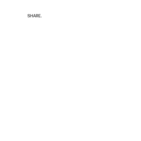
SHARE.
Уште 
во гл
завит
AUGUST 