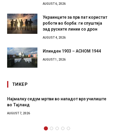
AUGUST 6, 2026
Украинците за прв пат користат
роботи во борба: ги спуштија
зад руските линии со дрон
AUGUST 4, 2026
Илинден 1903 – АСНОМ 1944
AUGUST 1, 2026
ТИКЕР
мртви во нападот врз училиште
СОЗИС: Украинците повеќе 
генералите отколку на Зел
AUGUST 7, 2026