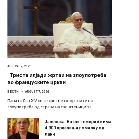
AUGUST 7, 2026
Триста илјади жртви на злоупотреба
во француските цркви
ВЕСТИ
AUGUST 7, 2026
Папата Лав XIV ќе се сретне со жртвите на
злоупотреба од страна на свештеници за…
Јаневска: Во септември ќе има
4.900 првачиња помалку од
лани