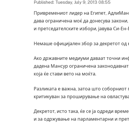
Published: Tuesday, July 9, 2013 08:55
Привремениот лидер на Египет, AдлиМансу
дава ограничена моќ да донесува закони
и претседателските избори, јавува Си-Ен-
Немаше официјален збор за декретот од 
Ако државните медиуми даваат точни инф
дадена Мансур ограничена законодавната 
која ќе стави вето на моќта.
Разликата е важна, затоа што соборнио
критикуван за проширување на овластува
Декретот, исто така, ќе се ја одреди вре
и за одржување на парламентарни и прет