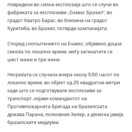
повредени во силна експлозија што се случи во
фабриката за експлозиви „Енаекс Бразил“, во
градот Кватро Барас, во близина на градот
Куритиба, во Бразил, потврди компанијата.
Според соопштението на Енаекс, објавено доцна
синоќа по локално време, меѓу загинатите се
шест мажи и три жени.
Несреќата се случила вчера околу 5:50 часот по
локално време, во објект од 25 квадратни метри
каде што се подготвувале експлозиви за
транспорт, изјави командантот на
Противпожарната бригада на бразилската
држава Парана, полковник Хилер, а денеска јавија
бразилските медиуми.