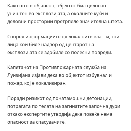
Како што е објавено, објектот бил целосно
уништен во експлозијата, а околните куќи и
деловни простории претрпеле значителна штета.
Според информациите од локалните власти, три
лица кои биле надвор од центарот на
експлозијата се здобиле со полесни повреди.
Капетанот на Противпожарната служба на
Луизијана изјави дека во објектот избувнал и
пожар, кој е локализиран.
Поради ризикот од понатамошни детонации,
потрагата по телата на загинатите започна дури
откако експертите утврдија дека повеќе нема
опасност за спасувачите.