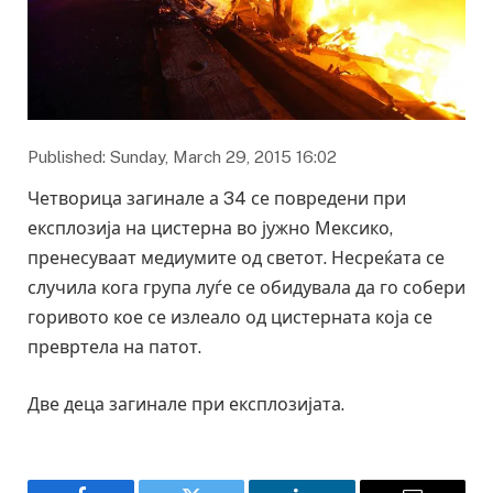
Published: Sunday, March 29, 2015 16:02
Четворица загинале а 34 се повредени при
експлозија на цистерна во јужно Мексико,
пренесуваат медиумите од светот. Несреќата се
случила кога група луѓе се обидувала да го собери
горивото кое се излеало од цистерната која се
превртела на патот.
Две деца загинале при експлозијата.