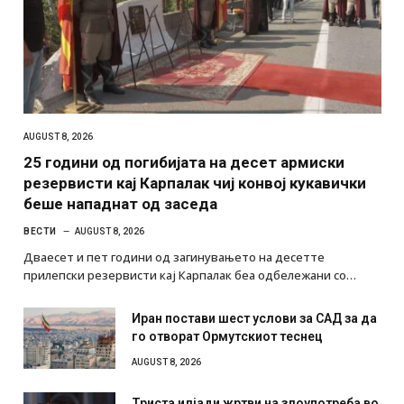
AUGUST 8, 2026
25 години од погибијата на десет армиски
резервисти кај Карпалак чиј конвој кукавички
беше нападнат од заседа
ВЕСТИ
AUGUST 8, 2026
Дваесет и пет години од загинувањето на десетте
прилепски резервисти кај Карпалак беа одбележани со…
Иран постави шест услови за САД за да
го отворат Ормутскиот теснец
AUGUST 8, 2026
Триста илјади жртви на злоупотреба во