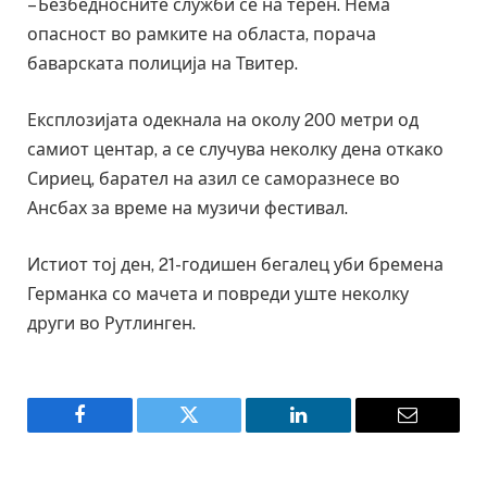
– Безбедносните служби се на терен. Нема
опасност во рамките на областа, порача
баварската полиција на Твитер.
Експлозијата одекнала на околу 200 метри од
самиот центар, а се случува неколку дена откако
Сириец, барател на азил се саморазнесе во
Ансбах за време на музичи фестивал.
Истиот тој ден, 21-годишен бегалец уби бремена
Германка со мачета и повреди уште неколку
други во Рутлинген.
Facebook
Twitter
LinkedIn
Email