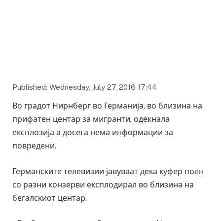
Published: Wednesday, July 27, 2016 17:44
Во градот Нирнберг во Германија, во близина на
прифатен центар за мигранти, одекнала
експлозија а досега нема информации за
повредени.
Германските телевизии јавуваат дека куфер полн
со разни конзерви експлодирал во близина на
бегалскиот центар.