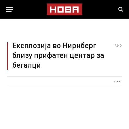
Експлозија во Нирнберг
0
близу прифатен центар за
бегалци
СВЕТ