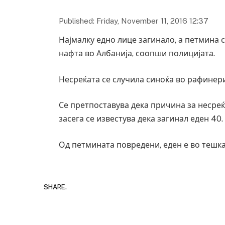
Published: Friday, November 11, 2016 12:37
Најмалку едно лице загинало, а петмина 
нафта во Албанија, соопши полицијата.
Несреќата се случила синоќа во рафинери
Се претпоставува дека причина за несре
засега се известува дека загинал еден 40
Од петмината повредени, еден е во тешка
SHARE.