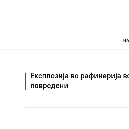
Н
Експлозија во рафинерија в
повредени
д зграда во
И Данска се милитарилизира – воведув
етени автомобили и
11-месечна воена
AUGUST 4, 2026