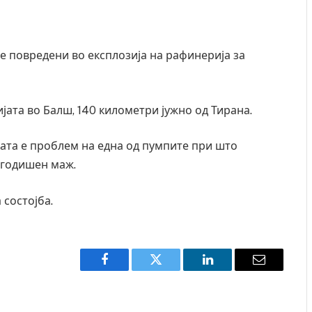
се повредени во експлозија на рафинерија за
јата во Балш, 140 километри јужно од Тирана.
ќата е проблем на една од пумпите при што
. годишен маж.
 состојба.
Facebook
Twitter
LinkedIn
Email