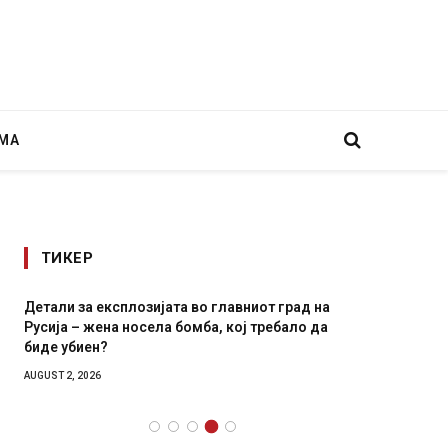
МА
ТИКЕР
Детали за експлозијата во главниот град на
Грција:
Русија – жена носела бомба, кој требало да
JULY 30, 2
биде убиен?
AUGUST 2, 2026