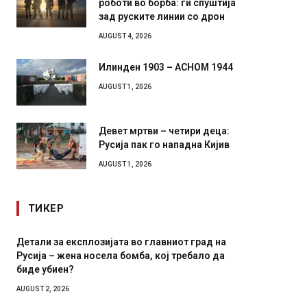
роботи во борба: ги спуштија
зад руските линии со дрон
AUGUST 4, 2026
Илинден 1903 – АСНОМ 1944
AUGUST 1, 2026
Девет мртви – четири деца:
Русија пак го нападна Кијив
AUGUST 1, 2026
ТИКЕР
Детали за експлозијата во главниот град на
Грција:
Русија – жена носела бомба, кој требало да
JULY 30, 2
биде убиен?
AUGUST 2, 2026