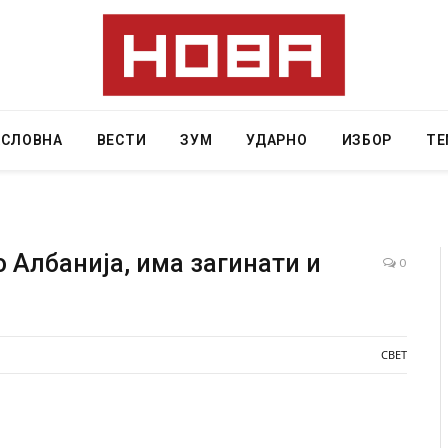
АСЛОВНА
ВЕСТИ
ЗУМ
УДАРНО
ИЗБОР
ТЕ
о Албанија, има загинати и
0
а нова
Уште двајца починаа од повредите во ресторан
во главниот град на Русуија – експлозивот бил
завиткан како роденденски подарок
СВЕТ
AUGUST 2, 2026