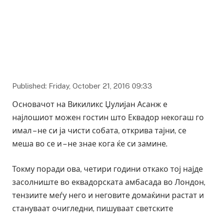
Published: Friday, October 21, 2016 09:33
Основачот на Викиликс Џулијан Асанж е
најлошиот можен гостин што Еквадор некогаш го
имал – не си ја чисти собата, открива тајни, се
меша во се и – не знае кога ќе си замине.
Токму поради ова, четири години откако тој најде
засолниште во еквадорската амбасада во Лондон,
тензиите меѓу него и неговите домаќини растат и
стануваат очигледни, пишуваат светските