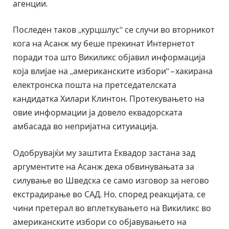
агенции.
Последен таков „курцшлус“ се случи во вторникот
кога на Асанж му беше прекинат Интернетот
поради тоа што Викиликс објавил информација
која влијае на „американските избори“ – хакирана
електронска пошта на претседателската
кандидатка Хилари Клинтон. Протекувањето на
овие информации ја довело еквадорската
амбасада во непријатна ситуиација.
Одобрувајќи му заштита Еквадор застана зад
аргументите на Асанж дека обвинувањата за
силување во Шведска се само изговор за негово
екстрадирање во САД. Но, според реакцијата, се
чини претерал во вплеткувањето на Викиликс во
американските избори со објавувањето на