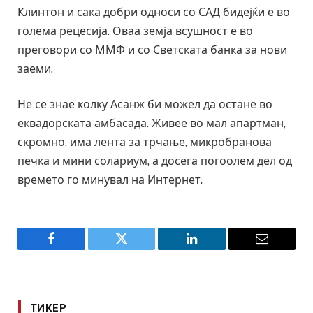
Клинтон и сака добри односи со САД бидејќи е во
голема рецесија. Оваа земја всушност е во
преговори со ММФ и со Светската банка за нови
заеми.
Не се знае колку Асанж би можел да остане во
еквадорската амбасада. Живее во мал апартман,
скромно, има лента за трчање, микробранова
печка и мини солариум, а досега погоолем дел од
времето го минувал на Интернет.
Facebook
Twitter
LinkedIn
Email
ТИКЕР