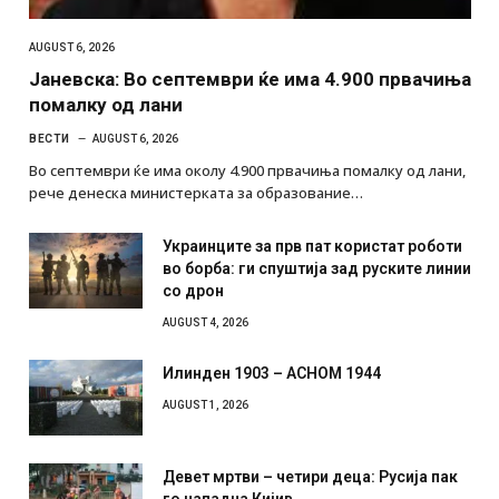
AUGUST 6, 2026
Јаневска: Во септември ќе има 4.900 првачиња
помалку од лани
ВЕСТИ
AUGUST 6, 2026
Во септември ќе има околу 4.900 првачиња помалку од лани,
рече денеска министерката за образование…
Украинците за прв пат користат роботи
во борба: ги спуштија зад руските линии
со дрон
AUGUST 4, 2026
Илинден 1903 – АСНОМ 1944
AUGUST 1, 2026
Девет мртви – четири деца: Русија пак
го нападна Кијив