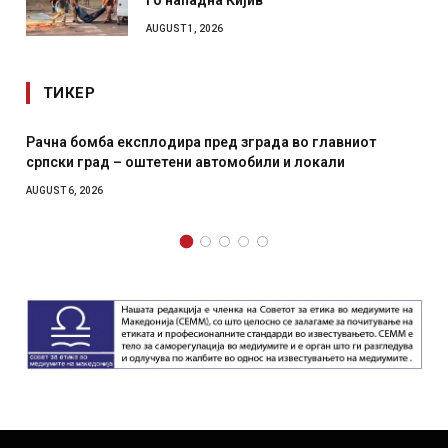
AUGUST 1, 2026
ТИКЕР
лавниот
И Данска се милитарилизира – воведува нова 
али
месечна воена
AUGUST 4, 2026