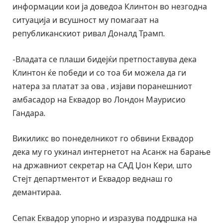
информации кои ја доведоа Клинтон во незгодна
ситуација и всушност му помагаат на
републиканскиот ривал Доналд Трамп.
-Владата се плаши бидејќи претпоставува дека
Клинтон ќе победи и со тоа би можела да ги
натера за платат за ова , изјави поранешниот
амбасадор на Еквадор во Лондон Маурисио
Гандара.
Викиликс во понеделникот го обвини Еквадор
дека му го укинал интернетот на Асанж на барање
на државниот секретар на САД Џон Кери, што
Стејт департментот и Еквадор веднаш го
демантираа.
Сепак Еквадор упорно и изразува поддршка на