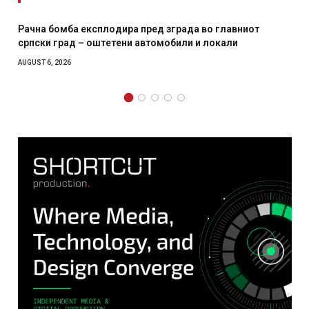
И Данска се милитарилизира – воведува нова 11-
месечна воена
AUGUST 4, 2026