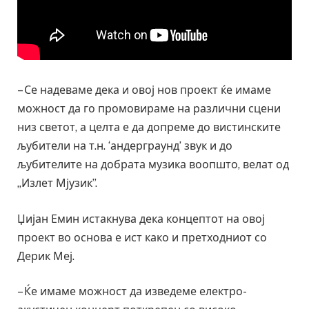
– Се надеваме дека и овој нов проект ќе имаме
можност да го промовираме на различни сцени
низ светот, а целта е да допреме до вистинските
љубители на т.н. ‘андерграунд’ звук и до
љубителите на добрата музика воопшто, велат од
„Излет Мјузик”.
Џијан Емин истакнува дека концептот на овој
проект во основа е ист како и претходниот со
Дерик Меј.
– Ќе имаме можност да изведеме електро-