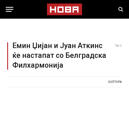
Емин Џијан и Јуан Аткинс
0
ќе настапат со Белградска
Филхармонија
КУЛТУРА