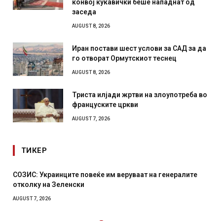
конвој кукавички беше нападнат од
заседа
AUGUST 8, 2026
Иран постави шест услови за САД за да
го отворат Ормутскиот теснец
AUGUST 8, 2026
Триста илјади жртви на злоупотреба во
француските цркви
AUGUST 7, 2026
ТИКЕР
СОЗИС: Украинците повеќе им веруваат на генералите
отколку на Зеленски
AUGUST 7, 2026