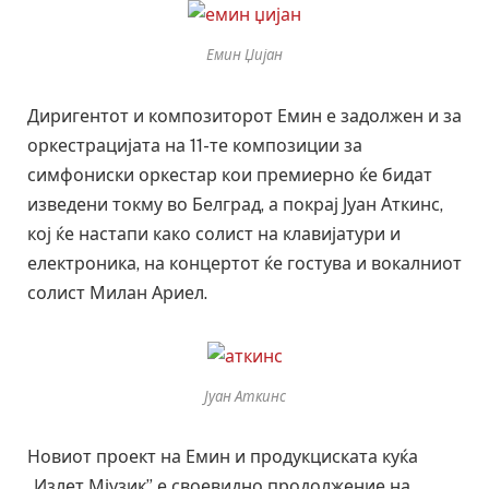
Емин Џијан
Диригентот и композиторот Емин е задолжен и за
оркестрацијата на 11-те композиции за
симфониски оркестар кои премиерно ќе бидат
изведени токму во Белград, а покрај Јуан Аткинс,
кој ќе настапи како солист на клавијатури и
електроника, на концертот ќе гостува и вокалниот
солист Милан Ариел.
Јуан Аткинс
Новиот проект на Емин и продукциската куќа
„Излет Мјузик” е своевидно продолжение на