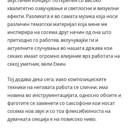
акустичен концерт поткрепен со високо
квалитетно озвучување и светлосни и визуелни
ефекти. Разликата е во самата музика која носи
различен тематски материјал која мене ме
инспирира на сосема друг начин од она што
претходно го работев, вклучувајќи ги и
актуелните случувања во нашата држава кои
секако имаат огромно влијание врз работата на
секој уметник, вели Емин.
Тој додава дека сега, иако композициските
техники на неговата работа се слични, има
новина во инструментацијата, односно обоите и
фаготите се заменети со саксофони кои носат
сосема нов звук и со тоа флексибилноста на
дувачката секција е на повисоко ниво.