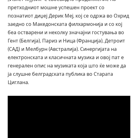
претходниот мошне успешен проект со
познатиот диџеј Дерик Меј, кој се одржа во Охрид
заедно со Македонската филхармонија и со кој
беа остварени и неколку значајни гостувања во
Гент (Белгија), Париз и Ница (Франција), Детроит
(САД) и Мелбурн (Австралија). Синергијата на
електронската и класичната музика и овој пат е
генерален опис на музиката која што ќе може да
ја слушне белградската публика во Старата
Циглана.