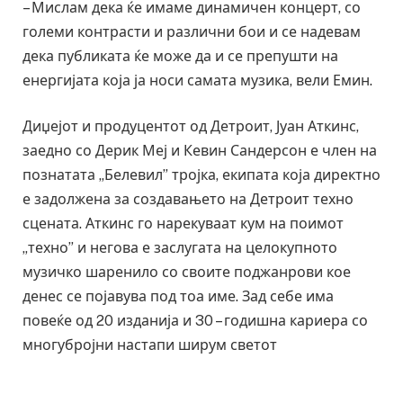
– Мислам дека ќе имаме динамичен концерт, со
големи контрасти и различни бои и се надевам
дека публиката ќе може да и се препушти на
енергијата која ја носи самата музика, вели Емин.
Диџејот и продуцентот од Детроит, Јуан Аткинс,
заедно со Дерик Меј и Кевин Сандерсон е член на
познатата „Белевил” тројка, екипата која директно
е задолжена за создавањето на Детроит техно
сцената. Аткинс го нарекуваат кум на поимот
„техно” и негова е заслугата на целокупното
музичко шаренило со своите поджанрови кое
денес се појавува под тоа име. Зад себе има
повеќе од 20 изданија и 30 – годишна кариера со
многубројни настапи ширум светот