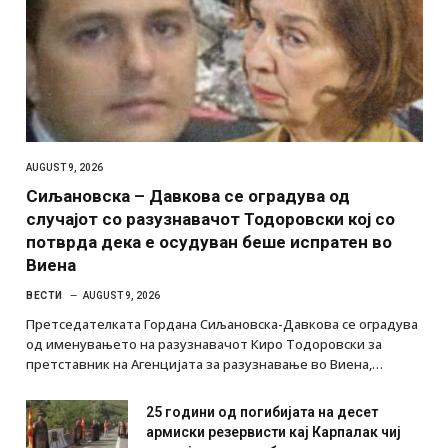
AUGUST 9, 2026
Сиљановска – Давкова се оградува од
случајот со разузнавачот Тодоровски кој со
потврда дека е осудуван беше испратен во
Виена
ВЕСТИ
AUGUST 9, 2026
Претседателката Гордана Сиљановска-Давкова се оградува
од именувањето на разузнавачот Киро Тодоровски за
претставник на Агенцијата за разузнавање во Виена,…
25 години од погибијата на десет
армиски резервисти кај Карпалак чиј