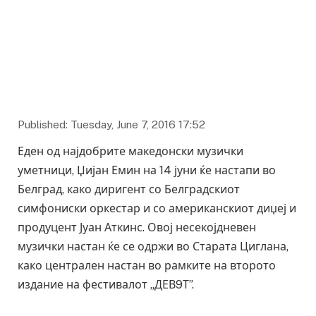
Published: Tuesday, June 7, 2016 17:52
Еден од најдобрите македонски музички
уметници, Џијан Емин на 14 јуни ќе настапи во
Белград, како диригент со Белградскиот
симфониски оркестар и со американскиот диџеј и
продуцент Јуан Аткинс. Овој несекојдневен
музички настан ќе се одржи во Старата Циглана,
како централен настан во рамките на второто
издание на фестивалот „ДЕВ9Т”.