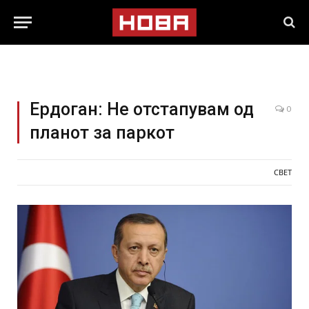
Ердоган: Не отстапувам од
0
планот за паркoт
СВЕТ