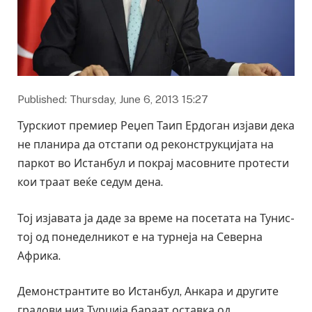
Published: Thursday, June 6, 2013 15:27
Турскиот премиер Реџеп Таип Ердоган изјави дека
не планира да отстапи од реконструкцијата на
паркoт во Истанбул и покрај масовните протести
кои траат веќе седум дена.
Тој изјавата ја даде за време на посетата на Тунис-
тој од понеделникот е на турнеја на Северна
Африка.
Демонстрантите во Истанбул, Анкара и другите
градови низ Турција бараат оставка од