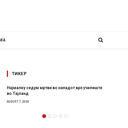
МА
ТИКЕР
ку седум мртви во нападот врз училиште
СОЗИС: Украинцит
ланд
генералите откол
 2026
AUGUST 7, 2026