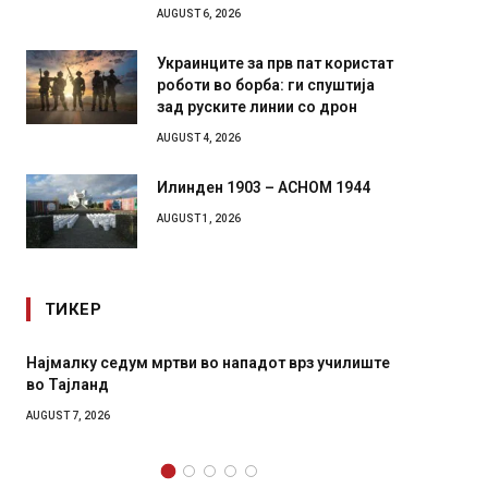
AUGUST 6, 2026
Украинците за прв пат користат
роботи во борба: ги спуштија
зад руските линии со дрон
AUGUST 4, 2026
Илинден 1903 – АСНОМ 1944
AUGUST 1, 2026
ТИКЕР
Најмалку седум мртви во нападот врз училиште
СОЗИС: Укр
во Тајланд
генералите
AUGUST 7, 2026
AUGUST 7, 202