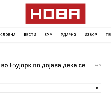
АСЛОВНА
ВЕСТИ
ЗУМ
УДАРНО
ИЗБОР
ТЕ
во Њујорк по дојава дека се
0
Уште двајца починаа од повредите во ресторан
Најмал
во главниот град на Русуија – експлозивот бил
во Тај
завиткан како роденденски подарок
СВЕТ
AUGUST 7,
AUGUST 2, 2026