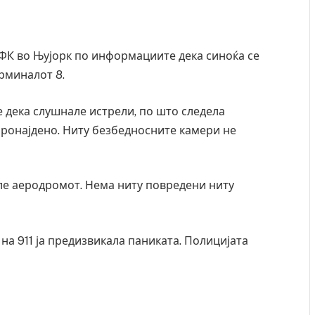
ФК во Њујорк по информациите дека синоќа се
рминалот 8.
е дека слушнале истрели, по што следела
пронајдено. Ниту безбедносните камери не
ле аеродромот. Нема ниту повредени ниту
на 911 ја предизвикала паниката. Полицијата