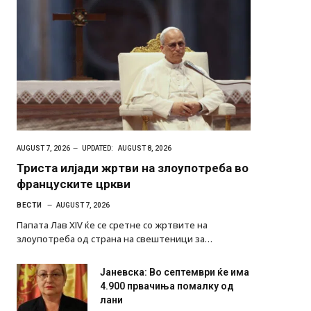
AUGUST 7, 2026
UPDATED:
AUGUST 8, 2026
Триста илјади жртви на злоупотреба во
француските цркви
ВЕСТИ
AUGUST 7, 2026
Папата Лав XIV ќе се сретне со жртвите на
злоупотреба од страна на свештеници за…
Јаневска: Во септември ќе има
4.900 првачиња помалку од
лани