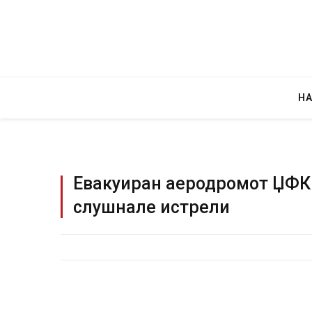
Н
Евакуиран аеродромот ЏФК 
слушнале истрели