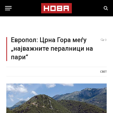
Европол: Црна Гора меѓу
0
„најважните пералници на
пари“
СВЕТ