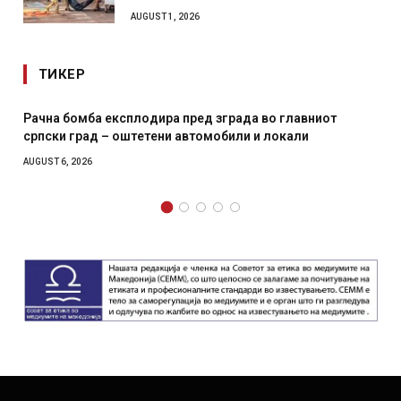
AUGUST 1, 2026
ТИКЕР
а бомба експлодира пред зграда во главниот
И Данск
ки град – оштетени автомобили и локали
месечна
T 6, 2026
AUGUST 4, 