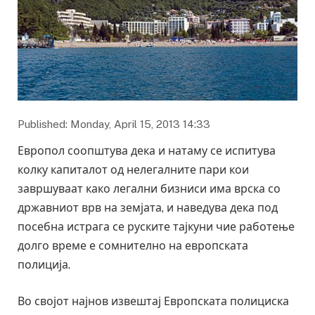
Published: Monday, April 15, 2013 14:33
Европол соопштува дека и натаму се испитува
колку капиталот од нелегалните пари кои
завршуваат како легални бизниси има врска со
државниот врв на земјата, и наведува дека под
посебна истрага се руските тајкуни чие работење
долго време е сомнително на европската
полиција.
Во својот најнов извештај Европската полициска