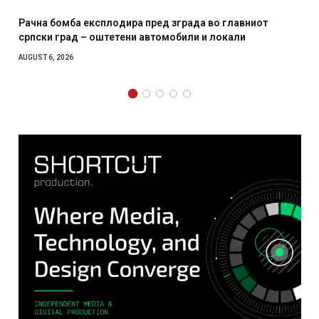
ра пред зграда во главниот
И Данска се милитарилизи
ни автомобили и локали
месечна воена
AUGUST 4, 2026