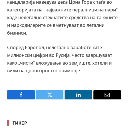
канцеларија наведува дека Црна Гора спаѓа во
категоријата на „најважните пералници на пари“,
каде нелегално стекнатите средства на тајкуните
и наркодилерите се вметнуваат во легални
бизниси.
Според Европол, нелегално заработените
милионски цифри во Русија, често завршуваат
како „чисти“ вложувања во земјиште, хотели и
вили на црногорското приморје.
Facebook
Twitter
LinkedIn
Email
ТИКЕР