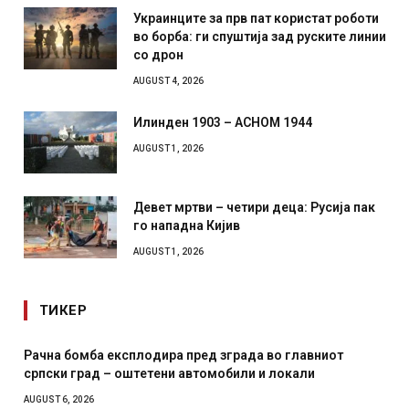
Украинците за прв пат користат роботи
во борба: ги спуштија зад руските линии
со дрон
AUGUST 4, 2026
Илинден 1903 – АСНОМ 1944
AUGUST 1, 2026
Девет мртви – четири деца: Русија пак
го нападна Кијив
AUGUST 1, 2026
ТИКЕР
Рачна бомба експлодира пред зграда во главниот
И Д
српски град – оштетени автомобили и локали
мес
AUGUST 6, 2026
AUGUS