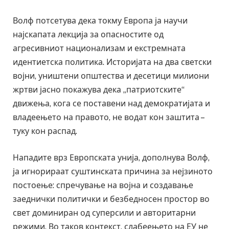
Волф потсетува дека токму Европа ја научи
најскапата лекција за опасностите од
агресивниот национализам и екстремната
идентиетска политика. Историјата на два светски
војни, уништени општества и десетици милиони
жртви јасно покажува дека „патриотските“
движења, кога се поставени над демократијата и
владеењето на правото, не водат кон заштита –
туку кон распад.
Нападите врз Европската унија, дополнува Волф,
ја игнорираат суштинската причина за нејзиното
постоење: спречување на војна и создавање
заеднички политички и безбедносен простор во
свет доминиран од суперсили и авторитарни
режими. Во таков контекст, слабеењето на ЕУ не