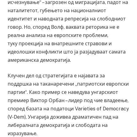
исчезнување“ – загрозен од миграцијата, падот на
наталитетот, губењето на националниот
идентитет и наводната репресија на слободниот
говор. Но, според Волф, ваквата реторика не е
реална анализа на европските проблеми,
туку проекција на внатрешните стравови и
идеолошки конфликти што ја разјадуваат самата
американска демократија.
Клучен дел од стратегијата е најавата за
поддршка на таканаречени „патриотски европски
партии“. Како пример се наведува унгарскиот
премиер Виктор Орбан – лидер под чие владеење,
според базата на податоци Varieties of Democracy
(V-Dem), Унгарија доживеа драматичен пад на
либералната демократија и слободата на
изразување.