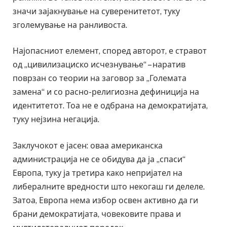
значи зајакнување на суверенитетот, туку
зголемување на ранливоста.
Најопасниот елемент, според авторот, е стравот
од „цивилизациско исчезнување“ – наратив
поврзан со теории на заговор за „Големата
замена“ и со расно-религиозна дефиниција на
идентитетот. Тоа не е одбрана на демократијата,
туку нејзина негација.
Заклучокот е јасен: оваа американска
администрација не се обидува да ја „спаси“
Европа, туку ја третира како непријател на
либералните вредности што некогаш ги делеле.
Затоа, Европа нема избор освен активно да ги
брани демократијата, човековите права и