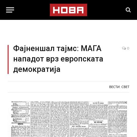
Фајненшал тајмс: МАГА
0
нападот врз европската
демократија
ВЕСТИ
,
СВЕТ