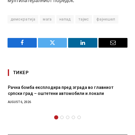
мултилатералниот поредок.
демократија
мага
напад
тајмс
фајнешел
Facebook
Twitter
LinkedIn
Email
ТИКЕР
сплодира пред зграда во главниот
И Данска се милита
оштетени автомобили и локали
месечна воена
AUGUST 4, 2026