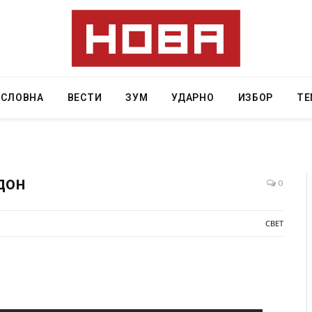
АСЛОВНА
ВЕСТИ
ЗУМ
УДАРНО
ИЗБОР
ТЕ
дон
0
ресторан
Најмалку седум мртви во нападот врз училиште
СВЕТ
ивот бил
во Тајланд
AUGUST 7, 2026