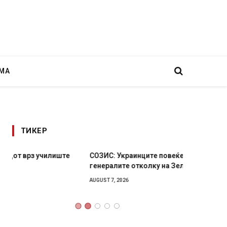
МА
ТИКЕР
СОЗИС: Украинците повеќе им веруваат на
Рачна 
генералите отколку на Зеленски
главни
локали
AUGUST 7, 2026
AUGUST 6,