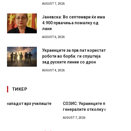
AUGUST 7, 2026
Јаневска: Во септември ќе има
4.900 првачиња помалку од
лани
AUGUST 6, 2026
Украинците за прв пат користат
роботи во борба: ги спуштија
зад руските линии со дрон
AUGUST 4, 2026
ТИКЕР
СОЗИС: Украинците повеќе им веруваат на
Рачна 
генералите отколку на Зеленски
главни
локали
AUGUST 7, 2026
AUGUST 6,