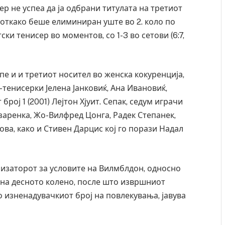
 не успеа да ја одбрани титулата на третиот
откако беше елиминиран уште во 2. коло по
тски тенисер во моментов, со 1-3 во сетови (6:7,
е и и третиот носител во женска кокуренција,
тенисерки Јелена Јанковиќ, Ана Ивановиќ,
ој 1 (2001) Лејтон Хјуит. Сепак, седум играчи
заренка, Жо-Вилфред Цонга, Радек Степанек,
ва, како и Стивен Дарцис кој го порази Надал
низаторот за условите на Вилмблдон, односно
 на десното колено, после што извршниот
о изненадувачкиот број на повлекувања, јавува