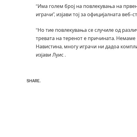
“Има голем број на повлекувања на првен
играчи”, изјави тој за официјалната веб-
“Но тие повлекувања се случиле од разл
тревата на теренот е причината. Немаме 
Навистина, многу играчи ни дадоа компли
изјави Луис .
SHARE.
Уште двајца починаа од повредите во 
во главниот град на Русуија – експлоз
завиткан како роденденски подарок
AUGUST 2, 2026