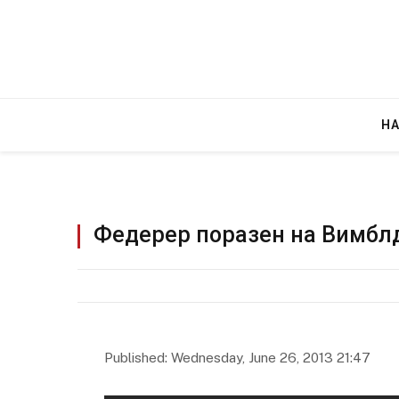
Н
Федерер поразен на Вимбл
Уште двајца починаа од повредите во 
во главниот град на Русуија – експлоз
завиткан како роденденски подарок
AUGUST 2, 2026
Published: Wednesday, June 26, 2013 21:47