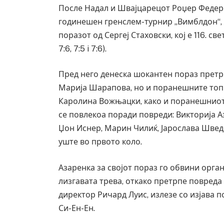
После Надал и Швајцарецот Роџер Федерер
годинешен гренслем-турнир „Вимблдон“, 
поразот од Сергеј Стаховски, кој е 116. све
7:6, 7:5 i 7:6).
Пред него денеска шокантен пораз претрп
Марија Шарапова, но и поранешните топ-
Каролина Вожњацки, како и поранешниот бр
се повлекоа поради повреди: Викторија А
Џон Иснер, Марин Чилиќ, Јарослава Шведо
уште во првото коло.
Азаренка за својот пораз го обвини орга
лизгавата трева, откако претрпе повреда
директор Ричард Луис, излезе со изјава п
Си-Ен-Ен.