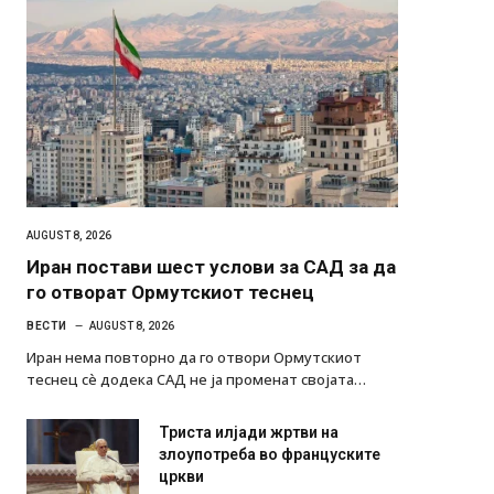
AUGUST 8, 2026
Иран постави шест услови за САД за да
го отворат Ормутскиот теснец
ВЕСТИ
AUGUST 8, 2026
Иран нема повторно да го отвори Ормутскиот
теснец сè додека САД не ја променат својата…
Триста илјади жртви на
злоупотреба во француските
цркви