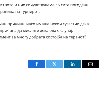
ството и ние сочувствуваме со сите погодени
страница на турнирот.
ични причини, иако имаше некои сугестии дека
причина да мислите дека ова е случај.
мент за многу добрата состојба на теренот”,
Facebook
Twitter
LinkedIn
Email
ресторан
Најмалку седум мртви во нападот врз училиште
ивот бил
во Тајланд
AUGUST 7, 2026