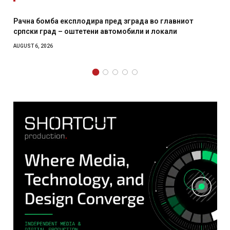
лавниот
И Данска се милитарилизира – воведува нова 
али
месечна воена
AUGUST 4, 2026