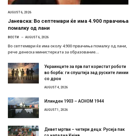
AUGUST 6, 2026
Јаневска: Во септември ќе има 4.900 првачиња
помалку од лани
ВЕСТИ
AUGUST 6, 2026
Во септември ќе има околу 4.900 првачиња помалку од лани,
рече денеска министерката за образование…
Украинците за прв пат користат роботи
во борба: ги спуштија зад руските линии
со дрон
AUGUST 4, 2026
Илинден 1903 – АСНОМ 1944
AUGUST 1, 2026
Девет мртви – четири деца: Русија пак
го нападна Кијив