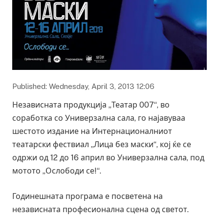
Published: Wednesday, April 3, 2013 12:06
Независната продукција „Театар 007“, во
соработка со Универзална сала, го најавуваа
шестото издание на Интернационалниот
театарски фествиал „Лица без маски“, кој ќе се
одржи од 12 до 16 април во Универзална сала, под
мотото „Ослободи се!“.
Годинешната програма е посветена на
независната професионална сцена од светот.