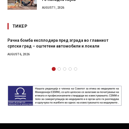
AUGUST 1, 2026
ТИКЕР
д зграда во главниот
И Данска се милитарилизира – в
омобили и локали
месечна воена
AUGUST 4, 2026