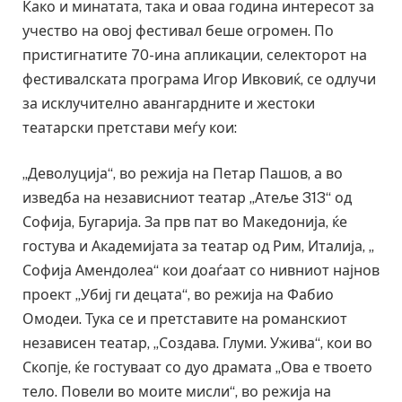
Како и минатата, така и оваа година интересот за
учество на овој фестивал беше огромен. По
пристигнатите 70-ина апликации, селекторот на
фестивалската програма Игор Ивковиќ, се одлучи
за исклучително авангардните и жестоки
театарски претстави меѓу кои:
„Деволуција“, во режија на Петар Пашов, а во
изведба на независниот театар „Атеље 313“ од
Софија, Бугарија. За прв пат во Македонија, ќе
гостува и Академијата за театар од Рим, Италија, „
Софија Амендолеа“ кои доаѓаат со нивниот најнов
проект „Убиј ги децата“, во режија на Фабио
Омодеи. Тука се и претставите на романскиот
независен театар, „Создава. Глуми. Ужива“, кои во
Скопје, ќе гостуваат со дуо драмата „Ова е твоето
тело. Повели во моите мисли“, во режија на