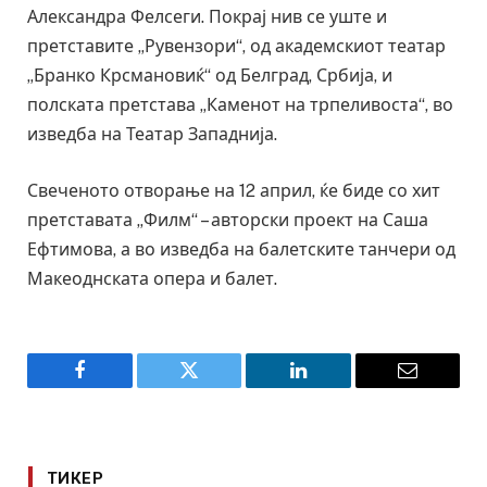
Александра Фелсеги. Покрај нив се уште и
претставите „Рувензори“, од академскиот театар
„Бранко Крсмановиќ“ од Белград, Србија, и
полската претстава „Каменот на трпеливоста“, во
изведба на Театар Западнија.
Свеченото отворање на 12 април, ќе биде со хит
претставата „Филм“ – авторски проект на Саша
Ефтимова, а во изведба на балетските танчери од
Макеоднската опера и балет.
Facebook
Twitter
LinkedIn
Email
ТИКЕР