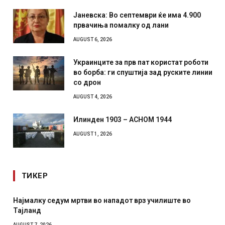
Јаневска: Во септември ќе има 4.900
првачиња помалку од лани
AUGUST 6, 2026
Украинците за прв пат користат роботи
во борба: ги спуштија зад руските линии
со дрон
AUGUST 4, 2026
Илинден 1903 – АСНОМ 1944
AUGUST 1, 2026
ТИКЕР
СОЗИС: Украинците повеќе им веруваат на генералите
отколку на Зеленски
AUGUST 7, 2026