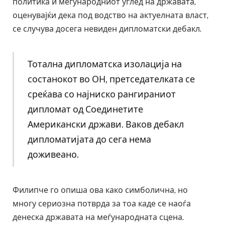
политика и меѓународниот углед на државата,
оценувајќи дека под водство на актуелната власт,
се случува досега невиден дипломатски дебакл.
Тотална дипломатска изолација на
состанокот во ОН, претседателката се
среќава со најниско рангираниот
дипломат од Соединетите
Американски држави. Ваков дебакл
дипломатијата до сега нема
доживеано.
Филипче го опиша ова како симболична, но
многу сериозна потврда за тоа каде се наоѓа
денеска државата на меѓународната сцена.