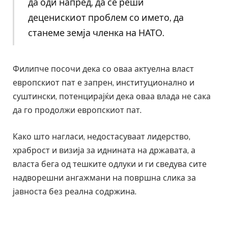
да оди напред, да се реши
деценискиот проблем со името, да
станеме земја членка на НАТО.
Филипче посочи дека со оваа актуелна власт
европскиот пат е запрен, институционално и
суштински, потенцирајќи дека оваа влада не сака
да го продолжи европскиот пат.
Како што нагласи, недостасуваат лидерство,
храброст и визија за иднината на државата, а
власта бега од тешките одлуки и ги сведува сите
надворешни ангажмани на површна слика за
јавноста без реална содржина.