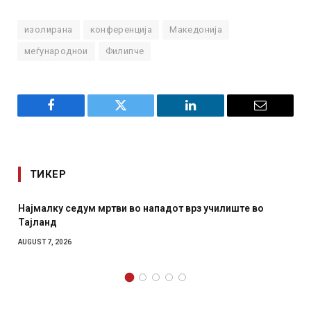
изолирана
конференција
Македонија
меѓународнои
Филипче
Facebook
Twitter
LinkedIn
Email
ТИКЕР
СОЗИС: Украинците повеќе им веруваат на генералите
отколку на Зеленски
AUGUST 7, 2026