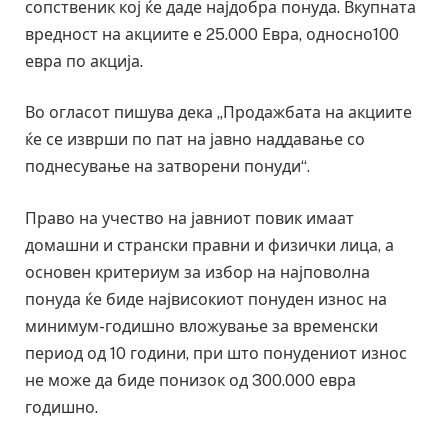
сопственик кој ќе даде најдобра понуда. Вкупната
вредност на акциите е 25.000 Евра, односно100
евра по акција.
Во огласот пишува дека „Продажбата на акциите
ќе се изврши по пат на јавно наддавање со
поднесување на затворени понуди“.
Право на учество на јавниот повик имаат
домашни и странски правни и физички лица, а
основен критериум за избор на најповолна
понуда ќе биде највисокиот понуден износ на
минимум-годишно вложување за временски
период од 10 години, при што понудениот износ
не може да биде понизок од 300.000 евра
годишно.