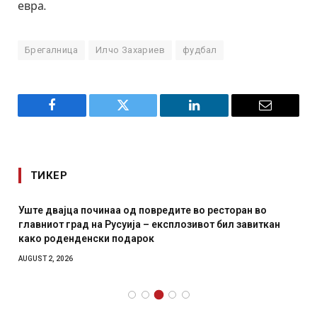
евра.
Брегалница
Илчо Захариев
фудбал
Facebook
Twitter
LinkedIn
Email
ТИКЕР
Уште двајца починаа од повредите во ресторан во
главниот град на Русуија – експлозивот бил завиткан
како роденденски подарок
AUGUST 2, 2026