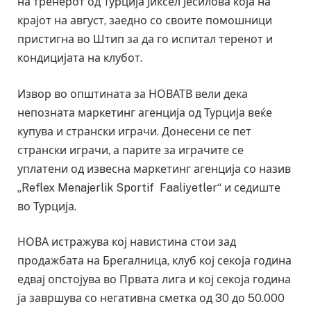
на тренерот од Турција Јиксел Јесилова која на
крајот на август, заедно со своите помошници
пристигна во Штип за да го испитал теренот и
кондицијата на клубот.
Извор во општината за НОВАТВ вели дека
непозната маркетинг агенција од Турција веќе
купува и странски играчи. Донесени се пет
странски играчи, а парите за играчите се
уплатени од извесна маркетинг агенција со назив
„Reflex Menajerlik Sportif Faaliyetler“ и седиште
во Турција.
НОВА истражува кој навистина стои зад
продажбата на Брегалница, клуб кој секоја година
едвај опстојува во Првата лига и кој секоја година
ја завршува со негативна сметка од 30 до 50.000