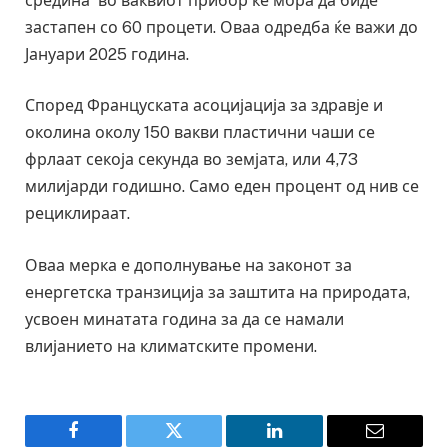
средина во ваквиот прибор ќе мора да биде
застапен со 60 процети. Оваа одредба ќе важи до
Јануари 2025 година.
Според Француската асоцијација за здравје и
околина околу 150 вакви пластични чаши се
фрлаат секоја секунда во земјата, или 4,73
милијарди годишно. Само еден процент од нив се
рециклираат.
Оваа мерка е дополнување на законот за
енергетска транзиција за заштита на природата,
усвоен минатата година за да се намали
влијанието на климатските промени.
Facebook
Twitter
LinkedIn
Email