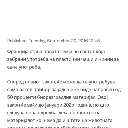
Published: Tuesday, September 20, 2016 12:45
Франција стана првата земја во светот која
забрани употреба на пластични чаши и чинии за
една употреба.
Според новиот закон, ќе може да се употребува
само ваков прибор за јадење ќе биде направен од
50 проценти биоразградлив материјал. Овој
закон ќе ваќи до јануари 202о година, по што
следува нова одредба, дека процентот на
материјалот кој нема да и штети на животната