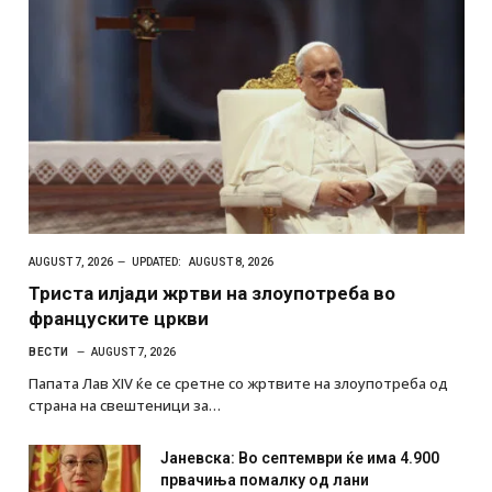
AUGUST 7, 2026
UPDATED:
AUGUST 8, 2026
Триста илјади жртви на злоупотреба во
француските цркви
ВЕСТИ
AUGUST 7, 2026
Папата Лав XIV ќе се сретне со жртвите на злоупотреба од
страна на свештеници за…
Јаневска: Во септември ќе има 4.900
првачиња помалку од лани