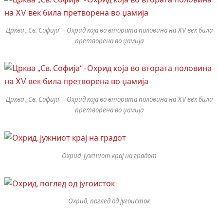
Црква „Св. Софија“ – Охрид која во втората половина на XV век била
претворена во џамија
Црква „Св. Софија“ – Охрид која во втората половина на XV век била
претворена во џамија
Охрид, јужниот крај на градот
Охрид, поглед од југоисток