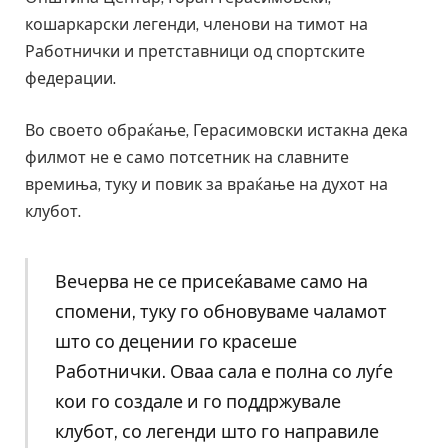
кошаркарски легенди, членови на тимот на
Работнички и претставници од спортските
федерации.
Во своето обраќање, Герасимовски истакна дека
филмот не е само потсетник на славните
времиња, туку и повик за враќање на духот на
клубот.
Вечерва не се присеќаваме само на
спомени, туку го обновуваме чаламот
што со децении го красеше
Работнички. Оваа сала е полна со луѓе
кои го создале и го поддржувале
клубот, со легенди што го направиле