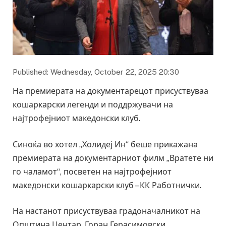
Published: Wednesday, October 22, 2025 20:30
На премиерата на документарецот присуствуваа
кошаркарски легенди и поддржувачи на
најтрофејниот македонски клуб.
Синоќа во хотел „Холидеј Ин“ беше прикажана
премиерата на документарниот филм „Вратете ни
го чаламот“, посветен на најтрофејниот
македонски кошаркарски клуб – КК Работнички.
На настанот присуствуваа градоначалникот на
Општина Центар, Горан Герасимовски,