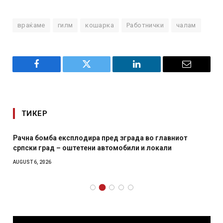
враќаме
гилм
кошарка
Работнички
чалам
Facebook
Twitter
LinkedIn
Email
ТИКЕР
Рачна бомба експлодира пред зграда во главниот
српски град – оштетени автомобили и локали
AUGUST 6, 2026