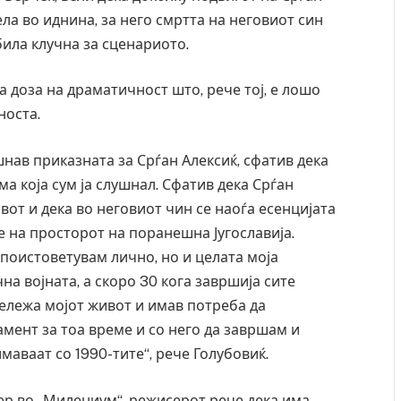
ела во иднина, за него смртта на неговиот син
била клучна за сценариото.
а доза на драматичност што, рече тој, е лошо
носта.
шнав приказната за Срѓан Алексиќ, сфатив дека
а која сум ја слушнал. Сфатив дека Срѓан
ивот и дека во неговиот чин се наоѓа есенцијата
те на просторот на поранешна Југославија.
 поистоветувам лично, но и целата моја
на војната, а скоро 30 кога завршија сите
Уште двајца починаа од повредите во ресторан
бележа мојот живот и имав потреба да
во главниот град на Русуија – експлозивот бил
мент за тоа време и со него да завршам и
завиткан како роденденски подарок
маваат со 1990-тите“, рече Голубовиќ.
AUGUST 2, 2026
ер во „Милениум“, режисерот рече дека има