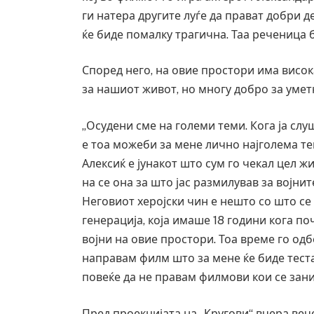
ги натера другите луѓе да прават добри д
ќе биде помалку трагична. Таа реченица 
Според него, на овие простори има висок
за нашиот живот, но многу добро за умет
„Осудени сме на големи теми. Кога ја слу
е тоа можеби за мене лично најголема тем
Алексиќ е јунакот што сум го чекал цел ж
на се она за што јас размилував за војни
Неговиот херојски чин е нешто со што се
генерација, која имаше 18 години кога поч
војни на овие простори. Тоа време го од
направам филм што за мене ќе биде теста
повеќе да не правам филмови кои се зани
Пред проекцијата на „Кругови“ вчера веч