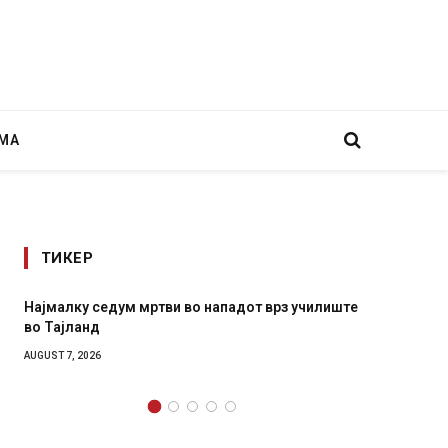
МА
ТИКЕР
Најмалку седум мртви во нападот врз училиште
СОЗИС:
во Тајланд
генера
AUGUST 7, 2026
AUGUST 7,