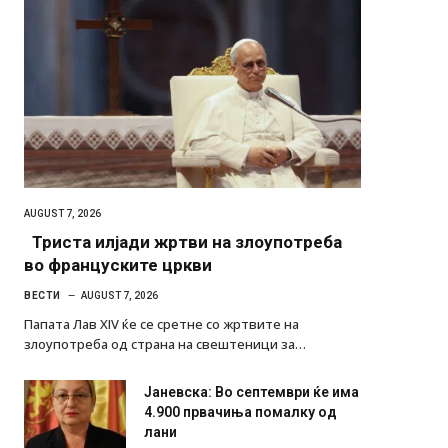
AUGUST 7, 2026
Триста илјади жртви на злоупотреба
во француските цркви
ВЕСТИ
AUGUST 7, 2026
Папата Лав XIV ќе се сретне со жртвите на
злоупотреба од страна на свештеници за…
Јаневска: Во септември ќе има
4.900 првачиња помалку од
лани