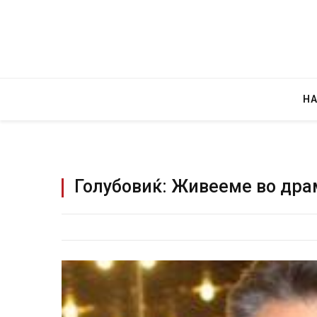
Н
Голубовиќ: Живееме во др