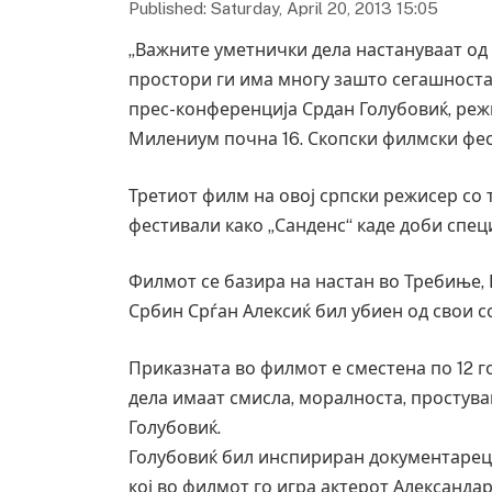
Published: Saturday, April 20, 2013 15:05
„Важните уметнички дела настануваат од 
простори ги има многу зашто сегашноста 
прес-конференција Срдан Голубовиќ, режи
Милениум почна 16. Скопски филмски фес
Третиот филм на овој српски режисер со
фестивали како „Санденс“ каде доби спец
Филмот се базира на настан во Требиње, Б
Србин Срѓан Алексиќ бил убиен од свои 
Приказната во филмот е сместена по 12 г
дела имаат смисла, моралноста, простув
Голубовиќ.
Голубовиќ бил инспириран документарец за
кој во филмот го игра актерот Александар