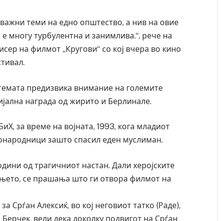
важни теми на едно општество, а нив на овие
е многу турбулентна и занимлива.“, рече на
сер на филмот „Кругови“ со кој вчера во кино
тивал.
 темата предизвика внимание на големите
ијална награда од жирито и Берлинале.
иХ, за време на војната, 1993, кога младиот
сонародници зашто спасил еден муслиман.
одини од трагичниот настан. Дали херојските
ањето, се прашања што ги отвора филмот на
 Срѓан Алексиќ, во кој неговиот татко (Раде),
 Берчек, вели дека доколку подвигот на Срѓан