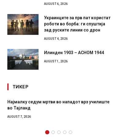
AUGUST 6, 2026
Украинците за прв пат користат
роботи во борба: ги спуштија
зад руските линии со дрон
AUGUST 4, 2026
Илинден 1903 – АСНОМ 1944
AUGUST 1, 2026
ТИКЕР
Најмалку седум мртви во нападот врз училиште
СОЗИС:
во Тајланд
генера
AUGUST 7, 2026
AUGUST 7,