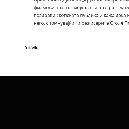
филмови што насмејуваат и што расплакува
поздрави скопската публика и кажа дека 
него, спомнувајќи ги режисерите Столе 
SHARE.