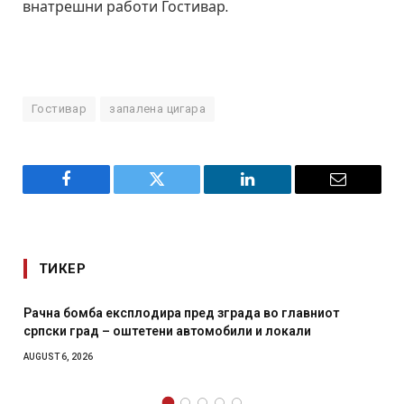
внатрешни работи Гостивар.
Гостивар
запалена цигара
Facebook
Twitter
LinkedIn
Email
ТИКЕР
вниот
И Данска се милитарилизира – воведува нова 11
и
месечна воена
AUGUST 4, 2026