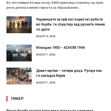
Во септември ќе има околу 4.900 првачиња помалку од лани,
рече денеска министерката за образование…
Украинците за прв пат користат роботи
во борба: ги спуштија зад руските линии
со дрон
AUGUST 4, 2026
Илинден 1903 – АСНОМ 1944
AUGUST 1, 2026
Девет мртви – четири деца: Русија пак
го нападна Кијив
AUGUST 1, 2026
ТИКЕР
града во главниот
И Данска се милитарилизира – вове