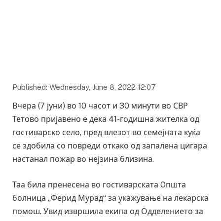
Фото: laprovince.be
Published: Wednesday, June 8, 2022 12:07
Вчера (7 јуни) во 10 часот и 30 минути во СВР
Тетово пријавено е дека 41-годишна жителка од
гостиварско село, пред влезот во семејната куќа
се здобила со повреди откако од запалена цигара
настанал пожар во нејзина близина.
Таа била пренесена во гостиварската Oпшта
болница „Ферид Мурад“ за укажување на лекарска
помош. Увид извршила екипа од Одделението за