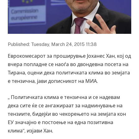
Published: Tuesday, March 24, 2015 11:38
Еврокомесарот за проширувње Јоханес Хан, кој од
вчера попладне се наоѓа во двондевна посета на
Тирана, оцени дека политичката клима во земјата
е тензична, јави дописникот на МИА.
„ Политичката клима е тензична и се надевам
дека сите ќе се ангажираат за надминување на
тензиите, бидејќи во чекорењето на земјата кон
ЕУ значајно е постоење на една позитивна
клима“, изјави Хан.