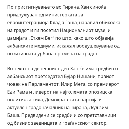
По пристигнувањето во Тирана, Хан синоќа
придружуван од министерката за
евроинтеграциоја Кладја Ѓоша, наравил обиколка
на градот и ги посетил Националниот музеј и
џамијата „Етхем Бег“ по што, како што објавија
албанските медиуми, искажал воодушевување од
позитивната урбана промена на градот.
Во текот на денешниот ден Хан ќе има средби со
албанскиот претседател Бујар Нишани, првиот
човек на Парламентот, Илир Мета, со премиерот
Еди Рама и лидерот на најголемата опозицска
политичка сила, Демократската партија и
актуелен градоначалник на Тирана, Љуљзим
Баша. Предвидени се средби и со претставници
од бизнис заедницата и граѓанскиот сектор.