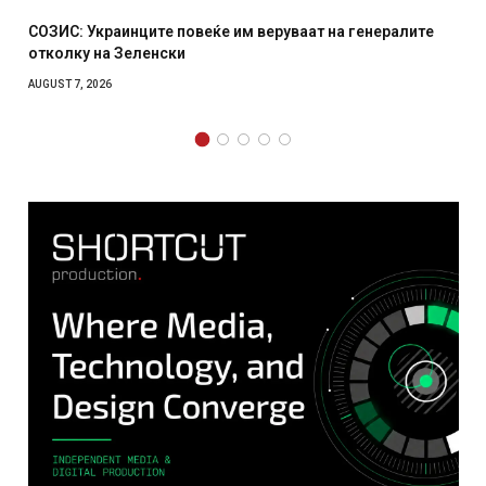
 веруваат на генералите
Рачна бомба експлодира пред з
српски град – оштетени автомо
AUGUST 6, 2026