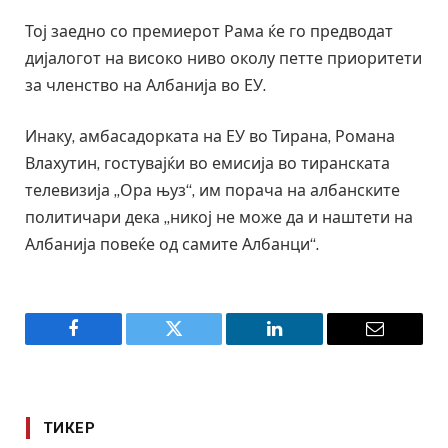
Тој заедно со премиерот Рама ќе го предводат
дијалогот на високо ниво околу петте приоритети
за членство на Албанија во ЕУ.
Инаку, амбасадорката на ЕУ во Тирана, Романа
Влахутин, гостувајќи во емисија во тиранската
телевизија „Ора њуз“, им порача на албанските
политичари дека „никој не може да и наштети на
Албанија повеќе од самите Албанци“.
Facebook
Twitter
LinkedIn
Email
ТИКЕР