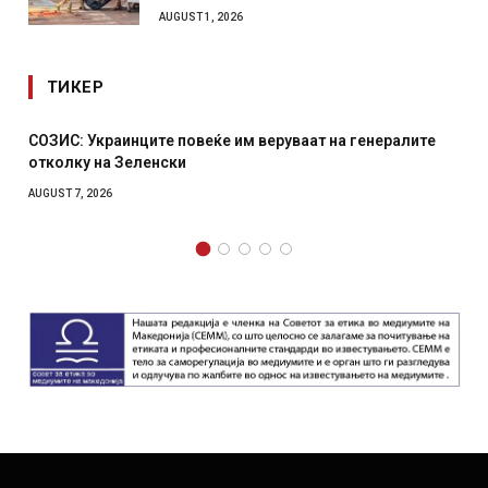
AUGUST 1, 2026
ТИКЕР
инците повеќе им веруваат на генералите
Рачна бомба ек
Зеленски
српски град – 
AUGUST 6, 2026