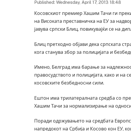
Published: Wednesday, April 17, 2013 18:48
Косовскиот премиер Хашим Тачи ги прек
на Високата преставничка на ЕУ за надв
јавува српски Блиц, повикувајќи се на ди
Блиц претходно објави дека српската ст
кога станува збор за полицијата и безб
Имено, Белград има барање за надлежнос
правосудството и полицијата, како и на с
косовските безбедносни сили.
Ештон има трилатералната средба со пре
Хашим Тачи за нормализирање на односит
Поради одржувањето на средбата Европс
напредокот на Србија и Косово кон ЕУ, кои