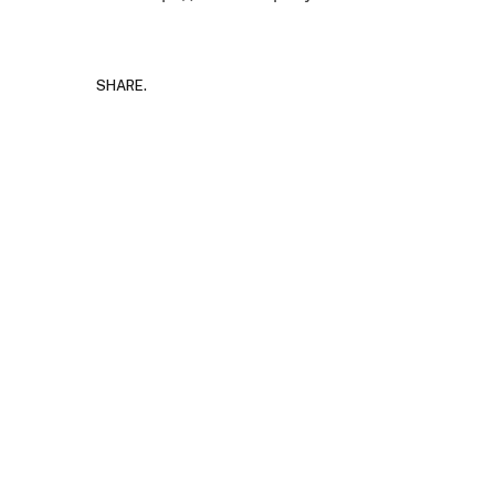
SHARE.
Руска
за „в
JULY 29,