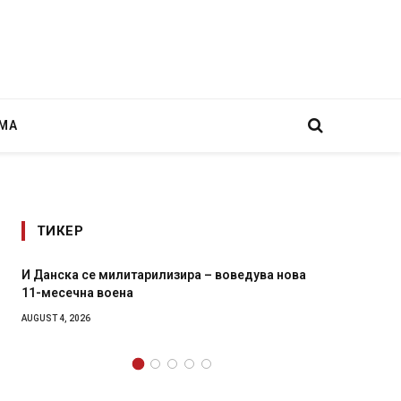
МА
ТИКЕР
а – воведува нова
Уште двајца починаа од повредите во 
во главниот град на Русуија – експлоз
завиткан како роденденски подарок
AUGUST 2, 2026