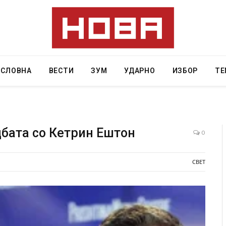
АСЛОВНА
ВЕСТИ
ЗУМ
УДАРНО
ИЗБОР
ТЕ
дбата со Кетрин Ештон
0
е осудена на 12 години затвор
И Данска се милитарилизир
СВЕТ
тво“
11-месечна воена
AUGUST 4, 2026