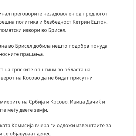
инал преговорите незадоволен од предлогот
орешна политика и безбедност Кетрин Ештон,
пломатски извори во Брисел.
рана во Брисел добила нешто подобра понуда
едносните прашања.
т на српските општини во областа на
еверот на Косово да не бидат присутни
миерите на Србија и Косово, Ивица Дачиќ и
е меѓу двете земји.
ката Комисија вчера ги одложи извештаите за
 се објавуваат денес.