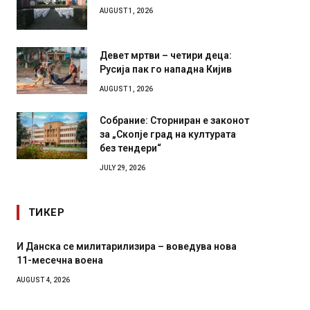
AUGUST 1, 2026
Девет мртви – четири деца:
Русија пак го нападна Кијив
AUGUST 1, 2026
Собрание: Сторниран е законот
за „Скопје град на културата
без тендери“
JULY 29, 2026
ТИКЕР
итарилизира – воведува нова
Уште двајца починаа од по
на
во главниот град на Русуиј
завиткан како роденденск
AUGUST 2, 2026