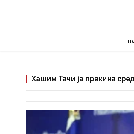
Н
Хашим Тачи ја прекина сре
Руска новинарка 
за „велепредавс
JULY 29, 2026