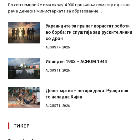
Во септември ќе има околу 4.900 првачиња помалку од лани,
рече денеска министерката за образование…
Украинците за прв пат користат роботи
во борба: ги спуштија зад руските линии
со дрон
AUGUST 4, 2026
Илинден 1903 – АСНОМ 1944
AUGUST 1, 2026
Девет мртви – четири деца: Русија пак
го нападна Кијив
AUGUST 1, 2026
ТИКЕР