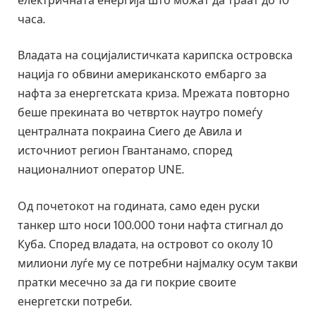
електричната енергија што можат да траат до 10
часа.
Владата на социјалистичката карипска островска
нација го обвини американското ембарго за
нафта за енергетската криза. Мрежата повторно
беше прекината во четврток наутро помеѓу
централната покраина Сиего де Авила и
источниот регион Гвантанамо, според
националниот оператор UNE.
Од почетокот на годината, само еден руски
танкер што носи 100.000 тони нафта стигнал до
Куба. Според владата, на островот со околу 10
милиони луѓе му се потребни најмалку осум такви
пратки месечно за да ги покрие своите
енергетски потреби.