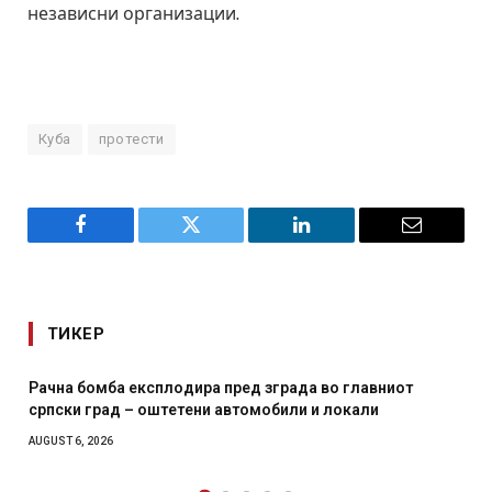
независни организации.
Куба
протести
Facebook
Twitter
LinkedIn
Email
ТИКЕР
 главниот
И Данска се милитарилизира – воведува нов
окали
месечна воена
AUGUST 4, 2026