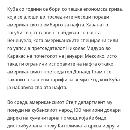
Куба со години се бори со тешка економска криза,
која се влоши во последните месеци поради
американското ембарго за нафта. Хавана го
загуби својот главен снабдувач со нафта,
Венецуела, кога американските специјални сили
го уапсија претседателот Николас Мадуро во
Каракас на почетокот на јануари. Мексико, исто
така, ги ограничи испораките на нафта откако
американскиот претседател Доналд Трамп се
закани со казнени тарифи за земјите од кои Куба
ја набавува својата нафта.
Во среда, американскиот Стејт департмент му
понуди на кубанскиот народ 100 милиони долари
директна хуманитарна помош, која ќе биде
дистрибуирана преку Католичката црква и други