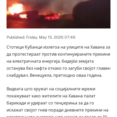
Published: Friday, May 15, 2026 07:46
Стотици Кубанци излегоа на улиците на Хавана за
да протестираат против континуираните прекини
на електричната енергија, бидејќи земјата
останува без нафта откако го загуби својот главен
снабдувач, Венецуела, претходно оваа година.
Видеата што кружат на социјалните мрежи
покажуваат како жителите на Хавана палат
барикади и удираат со тенџериња за да го
искажат својот гнев поради дневните прекини на