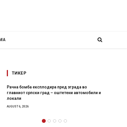
МА
ТИКЕР
Рачна бомба експлодира пред зграда во
И Данс
главниот српски град – оштетени автомобили и
11-мес
локали
AUGUST 4,
AUGUST 6, 2026