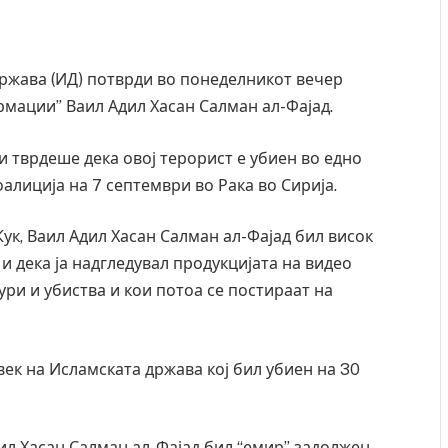
ржава (ИД) потврди во понеделникот вечер
рмации” Ваил Адил Хасан Салман ал-Фајад.
 тврдеше дека овој терорист е убиен во едно
лиција на 7 септември во Рака во Сирија.
к, Ваил Адил Хасан Салман ал-Фајад бил висок
 дека ја надгледувал продукцијата на видео
ури и убиства и кои потоа се постираат на
век на Исламската држава кој бил убиен на 30
ил Хасан Салман ал-Фајад бил “емир” задолжен