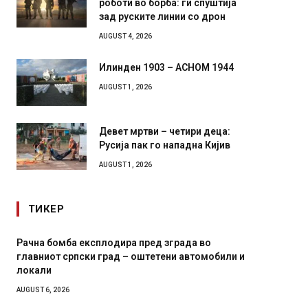
роботи во борба: ги спуштија
зад руските линии со дрон
AUGUST 4, 2026
Илинден 1903 – АСНОМ 1944
AUGUST 1, 2026
Девет мртви – четири деца:
Русија пак го нападна Кијив
AUGUST 1, 2026
ТИКЕР
Рачна бомба експлодира пред зграда во
И Данс
главниот српски град – оштетени автомобили и
11-мес
локали
AUGUST 4,
AUGUST 6, 2026