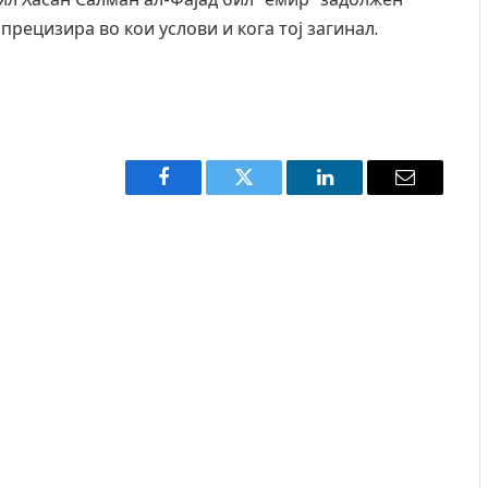
рецизира во кои услови и кога тој загинал.
Facebook
Twitter
LinkedIn
Email
Грција: Горат Парос, Андрос, Калимнос, Крит, …
JULY 30, 2026