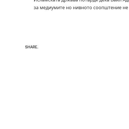
за медиумите но нивното соопштение не п
SHARE.