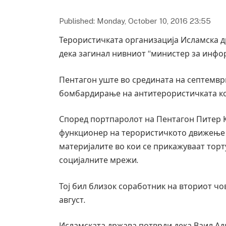
Published: Monday, October 10, 2016 23:55
Терористичката организација Исламска д
дека загинал нивниот “министер за инфо
Пентагон уште во средината на септември
бомбардирање на антитерористичката коа
Според портпаролот на Пентагон Питер Ку
функционер на терористичкото движење и
материјалите во кои се прикажуваат торт
социјалните мрежи.
Тој бил близок соработник на вториот чо
август.
Исламската држава потврди дека Ваил Ад