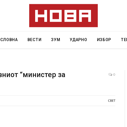
АСЛОВНА
ВЕСТИ
ЗУМ
УДАРНО
ИЗБОР
ТЕ
вниот “министер за
0
Грција: Горат Парос, Андрос, Калимнос, Крит, …
JULY 30, 2026
СВЕТ