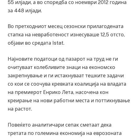
55 илјади, а во споредба со ноември 2012 година
за 448 илјади.
Во претходниот месец сезонски прилагодената
стапка на невработеност изнесуваше 12,5 отсто,
објави во средата Istat.
Најновите податоци од пазарот на труд не ги
очитуваат колебливите знаци на економско
закрепнување и ги истакнуваат тешките задачи
со кои се соочува кревката коалиција на владата
на премиерот Енрико Лета, насочена кон
креирање на нови работни места и поттикнување
на растот.
Повеќето аналитичари сепак сметаат дека
третата по големина економија на еврозоната