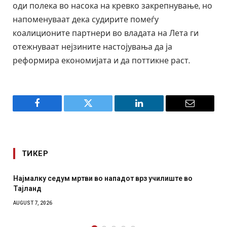
оди полека во насока на кревко закрепнување, но
напоменуваат дека судирите помеѓу
коалиционите партнери во владата на Лета ги
отежнуваат нејзините настојувања да ја
реформира економијата и да поттикне раст.
Facebook
Twitter
LinkedIn
Email
ТИКЕР
тви во нападот врз училиште во
СОЗИС: Украинците пов
отколку на Зеленски
AUGUST 7, 2026