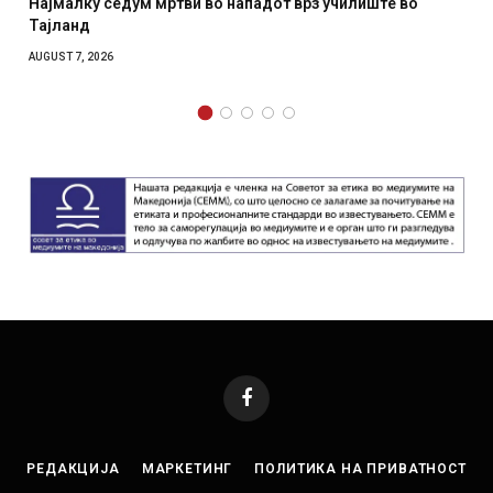
Најмалку седум мртви во нападот врз училиште во
СОЗ
Тајланд
отк
AUGUST 7, 2026
AUGUS
Facebook
РЕДАКЦИЈА
МАРКЕТИНГ
ПОЛИТИКА НА ПРИВАТНОСТ