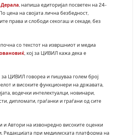
 Дерала
, напиша едиторијал посветен на 24-
По цена на својата лична безбедност,
те права и слободи секогаш и секаде, без
почна со текстот на извршниот и медиа
Јовановиќ
, кој за ЦИВИЛ кажа дека е
, за ЦИВИЛ говореа и пишуваа голем број
телот и високите функционери на државата,
јата, водечки интелектуалци, новинари,
ти, дипломати, граѓанки и граѓани од сите
и и Автори на извонредно високите оценки
и. Редакцијата при медиумската платформа на