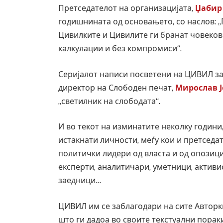
Претседателот на организацијата,
Џабир
годишнината од основањето, со наслов: „
Цивилките и Цивилите ги бранат човекови
калкулации и без компромиси“.
Серијалот написи посветени на ЦИВИЛ за
директор на Слободен печат,
Мирослав 
„светилник на слободата“.
И во текот на изминатите неколку години
истакнати личности, меѓу кои и претседа
политички лидери од власта и од опозици
експерти, аналитичари, уметници, активис
заедници…
ЦИВИЛ им се заблагодари на сите Авторк
што ги дадоа во своите текстуални порак