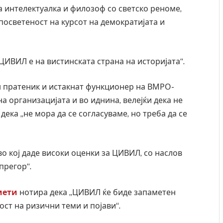
та интелектуалка и филозоф со светско реноме,
осветеност на курсот на демократијата и
„ЦИВИЛ е на вистинската страна на историјата“.
н пратеник и истакнат функционер на ВМРО-
 организацијата и во иднина, велејќи дека не
дека „не мора да се согласуваме, но треба да се
во кој даде високи оценки за ЦИВИЛ, со наслов
ресторан
Најмалку седум мртви во нападот врз училиште
прегор“.
ивот бил
во Тајланд
AUGUST 7, 2026
мети
нотира дека „ЦИВИЛ ќе биде запаметен
ост на ризични теми и појави“.