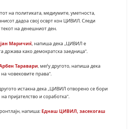
тот на политиката, медиумите, уметноста,
знисот дадоа свој осврт кон ЦИВИЛ. Следи
 текот на денешниот ден.
ојан Маричиќ
, напиша дека „ЦИВИЛ е
а држава како демократска заедница“.
 Арбен Таравари
, меѓу другото, напиша дека
 на човековите права“.
 другото истакна дека „ЦИВИЛ отворено се бори
на пријателство и соработка“.
Фронтлајн, напиша:
Еднаш ЦИВИЛ, засекогаш