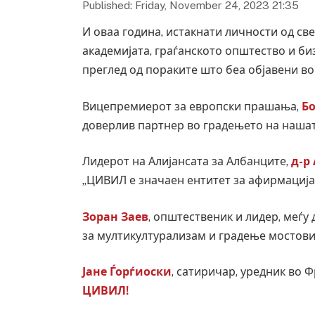
Published: Friday, November 24, 2023 21:35
И оваа година, истакнати личности од све
академијата, граѓанското општество и би
преглед од пораките што беа објавени во
Вицепремиерот за европски прашања,
Б
доверлив партнер во градењето на нашат
Лидерот на Алијансата за Албанците,
д-р
„ЦИВИЛ е значаен ентитет за афирмација
Зоран Заев
, општественик и лидер, меѓу
за мултикултурализам и градење мостови 
Јане Ѓорѓиоски
, сатиричар, уредник во 
ЦИВИЛ!