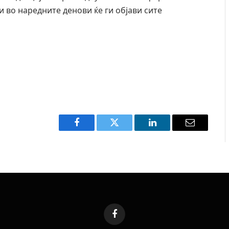
 и во наредните денови ќе ги објави сите
Facebook
Twitter
LinkedIn
Email
Facebook