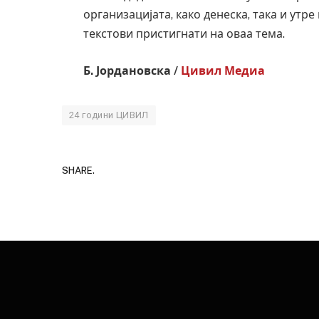
организацијата, како денеска, така и утре
текстови пристигнати на оваа тема.
Б. Јордановска /
Цивил Медиа
24 години ЦИВИЛ
SHARE.