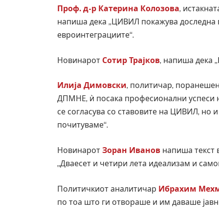
Проф. д-р Катерина Колозова
, истакна
напиша дека „ЦИВИЛ покажува доследна п
евроинтеграциите“.
Новинарот
Сотир Трајков
, напиша дека 
Илија Димовски
, политичар, поранеше
ДПМНЕ, ѝ посака професионални успеси на
се согласува со ставовите на ЦИВИЛ, но и 
почитуваме“.
Новинарот
Зоран Иванов
напиша текст 
Уште двајца починаа од повредите во 
„Дваесет и четири лета идеализам и само
во главниот град на Русуија – експлоз
завиткан како роденденски подарок
Политичкиот аналитичар
Ибрахим Мех
AUGUST 2, 2026
по тоа што ги отвораше и им даваше јавн