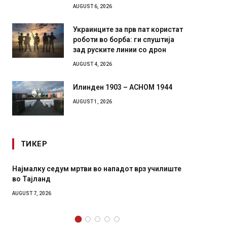
AUGUST 6, 2026
Украинците за прв пат користат
роботи во борба: ги спуштија
зад руските линии со дрон
AUGUST 4, 2026
Илинден 1903 – АСНОМ 1944
AUGUST 1, 2026
ТИКЕР
СОЗИС: Украинците повеќе им веруваат на
Рачна 
генералите отколку на Зеленски
главни
локали
AUGUST 7, 2026
AUGUST 6,