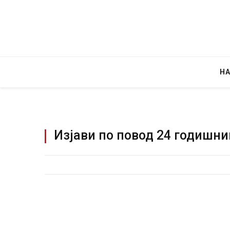
Н
Изјави по повод 24 годишн
Уште двајца починаа од повредите во 
во главниот град на Русуија – експлоз
завиткан како роденденски подарок
AUGUST 2, 2026