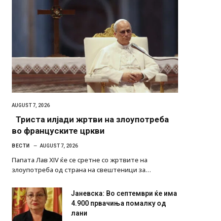
AUGUST 7, 2026
Триста илјади жртви на злоупотреба
во француските цркви
ВЕСТИ
AUGUST 7, 2026
Папата Лав XIV ќе се сретне со жртвите на
злоупотреба од страна на свештеници за…
Јаневска: Во септември ќе има
4.900 првачиња помалку од
лани