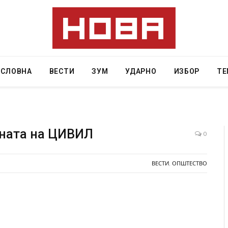
АСЛОВНА
ВЕСТИ
ЗУМ
УДАРНО
ИЗБОР
ТЕ
ината на ЦИВИЛ
0
ресторан
Најмалку седум мртви во нападот врз училиште
ВЕСТИ
,
ОПШТЕСТВО
ивот бил
во Тајланд
AUGUST 7, 2026