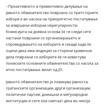
– Проактивното и превентивно делување на
Јавното обвинителство поврзано со претстојните
избори е во насока на приоритетно постапување
за извршени изборни нерегуларности.
Комисијата на дневна основа ќе ги следи сите
настани поврзани со организирањето и
спроведувањето на изборите и секаде каде ќе
оцени дека има индиции за сторени кривични
дела поврзани со изборите ќе ги известува
пониските основните обвинителства со насока за
итно постапување, велат од ЈО.
Јавното обвинителство ја повикува јавноста,
граѓанските организации, други организации,
политички партии, домашни и меѓународни
институции и сите кои сметаат дека во некоја