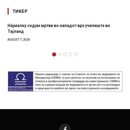
ТИКЕР
падот врз училиште во
СОЗИС: Украинците повеќе им ве
отколку на Зеленски
AUGUST 7, 2026