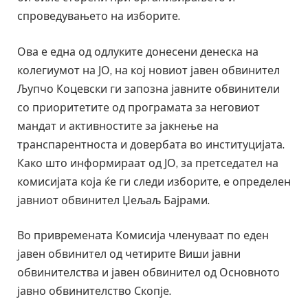
спроведувањето на изборите.
Ова е една од одлуките донесени денеска на
колегиумот на ЈО, на кој новиот јавен обвинител
Љупчо Коцевски ги запозна јавните обвинители
со приоритетите од програмата за неговиот
мандат и активностите за јакнење на
транспарентноста и довербата во институцијата.
Како што информираат од ЈО, за претседател на
комисијата која ќе ги следи изборите, е определен
јавниот обвинител Џељаљ Бајрами.
Во привремената Комисија членуваат по еден
јавен обвинител од четирите Виши јавни
обвинителства и јавен обвинител од Основното
јавно обвинителство Скопје.