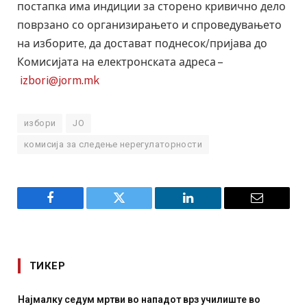
постапка има индиции за сторено кривично дело
поврзано со организирањето и спроведувањето
на изборите, да достават поднесок/пријава до
Комисијата на електронската адреса –
izbori@jorm.mk
избори
ЈО
комисија за следење нерегулаторности
Facebook
Twitter
LinkedIn
Email
ТИКЕР
лиште во
СОЗИС: Украинците повеќе им веруваат на ген