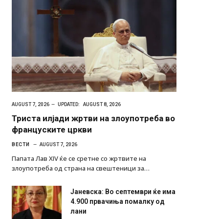
AUGUST 7, 2026
UPDATED:
AUGUST 8, 2026
Триста илјади жртви на злоупотреба во
француските цркви
ВЕСТИ
AUGUST 7, 2026
Папата Лав XIV ќе се сретне со жртвите на
злоупотреба од страна на свештеници за…
Јаневска: Во септември ќе има
4.900 првачиња помалку од
лани