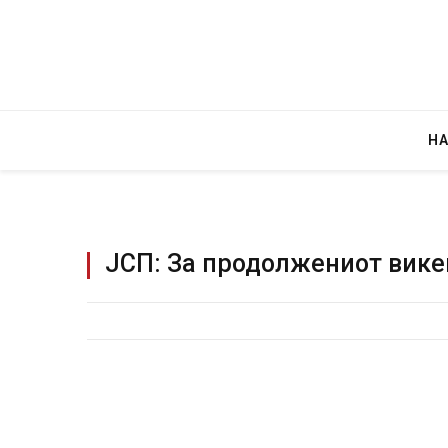
Н
ЈСП: За продолжениот вике
Уште двајца
во главниот
завиткан к
AUGUST 2, 2026