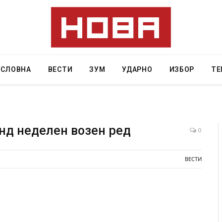
АСЛОВНА
ВЕСТИ
ЗУМ
УДАРНО
ИЗБОР
ТЕ
нд неделен возен ред
0
 починаа од повредите во ресторан
Најмалку седум мртви
ВЕСТИ
 град на Русуија – експлозивот бил
во Тајланд
ако роденденски подарок
AUGUST 7, 2026