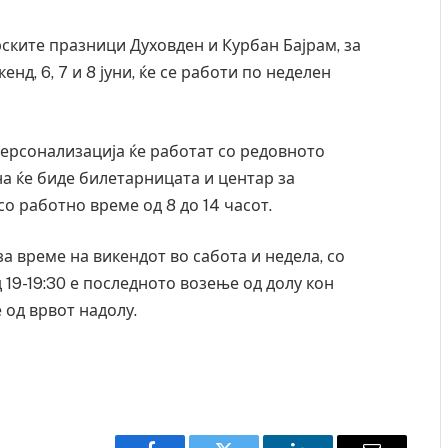
рските празници Духовден и Курбан Бајрам, за
нд, 6, 7 и 8 јуни, ќе се работи по неделен
персонализација ќе работат со редовното
на ќе биде билетарницата и центар за
о работно време од 8 до 14 часот.
 време на викендот во сабота и недела, со
 19-19:30 е последното возење од долу кон
е од врвот надолу.