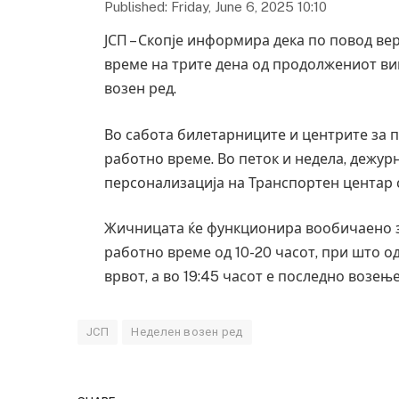
Published: Friday, June 6, 2025 10:10
ЈСП – Скопје информира дека по повод ве
време на трите дена од продолжениот вике
возен ред.
Во сабота билетарниците и центрите за 
работно време. Во петок и недела, дежур
персонализација на Транспортен центар с
Жичницата ќе функционира вообичаено за
работно време од 10-20 часот, при што од
врвот, а во 19:45 часот е последно возењ
ЈСП
Неделен возен ред