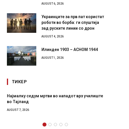
AUGUST 6, 2026
Украинците за прв пат користат
роботи во борба: ги спуштија
зад руските линии со дрон
AUGUST 4, 2026
Илинден 1903 – АСНОМ 1944
AUGUST 1, 2026
ТИКЕР
ум мртви во нападот врз училиште
СОЗИС: Украинците пове
генералите отколку на 
AUGUST 7, 2026