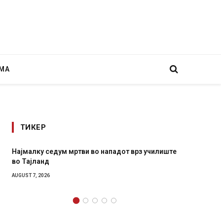
МА
ТИКЕР
 во нападот врз училиште
СОЗИС: Украинците повеќе им вер
генералите отколку на Зеленски
AUGUST 7, 2026