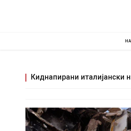
Н
Киднапирани италијански н
Руска новинарка е осудена на 12 
за „велепредавство“
JULY 29, 2026