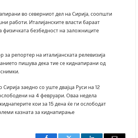
апирани во северниот дел на Сирија, соопшти
ни работи. Италијанските власти бараат
а физичката безбедност на заложниците
ор за репортер на италијанската релевизија
данието пишува дека тие се киднапирани од
 снимки.
 Сирија заедно со уште двајца Руси на 12
 ослободени на 4 февруари. Оваа недела
иднаперите кои за 15 дена ќе ги ослободат
големи казната за киднапирање