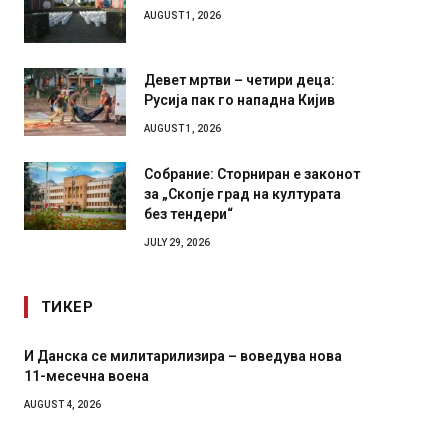
Илинден 1903 – АСНОМ 1944
AUGUST 1, 2026
Девет мртви – четири деца:
Русија пак го нападна Кијив
AUGUST 1, 2026
Собрание: Сторниран е законот
за „Скопје град на културата
без тендери“
JULY 29, 2026
ТИКЕР
едува нова
Уште двајца починаа од повредите во рестор
во главниот град на Русуија – експлозивот би
завиткан како роденденски подарок
AUGUST 2, 2026