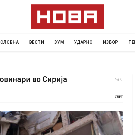
АСЛОВНА
ВЕСТИ
ЗУМ
УДАРНО
ИЗБОР
ТЕ
овинари во Сирија
0
години затвор
И Данска се милитарилизира – воведува нов
СВЕТ
11-месечна воена
AUGUST 4, 2026