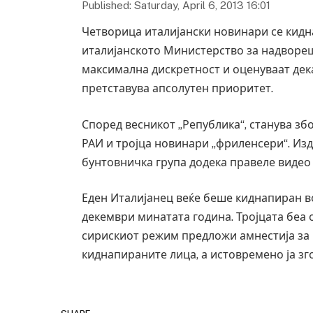
Published: Saturday, April 6, 2013 16:01
Четворица италијански новинари се кидн
италијанското Министерство за надвореш
максимална дискретност и оценуваат дек
претставува апсолутен приоритет.
Според весникот „Република“, станува зб
РАИ и тројца новинари „фриленсери“. Из
бунтовничка група додека правеле видео
Еден Италијанец веќе беше киднапиран во
декември минатата година. Тројцата беа
сирискиот режим предложи амнестија за к
киднапираните лица, а истовремено ја з