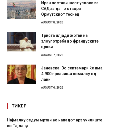
Иран постави шест услови за
САД за да го отворат
Ормутскиот теснец
AUGUST 8, 2026
Триста илјади жртви на
злоупотреба во француските
цркви
AUGUST 7, 2026
Јаневска: Во септември ќе има
4.900 првачиња помалку од
лани
AUGUST 6, 2026
ТИКЕР
ви во нападот врз училиште
СОЗИС: Украинците повеќе им 
генералите отколку на Зеленс