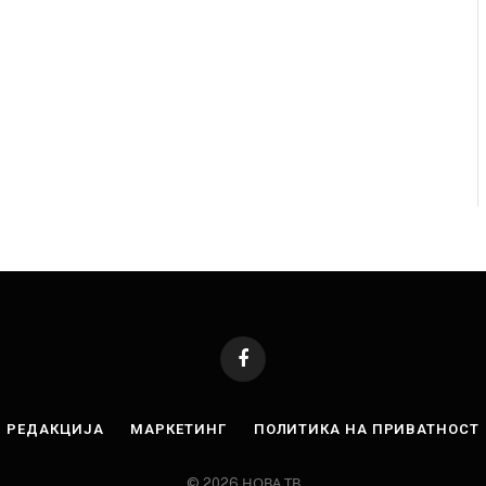
 како роденденски подарок
AUGUST 7, 2026
026
Facebook
РЕДАКЦИЈА
МАРКЕТИНГ
ПОЛИТИКА НА ПРИВАТНОСТ
© 2026 НОВА ТВ