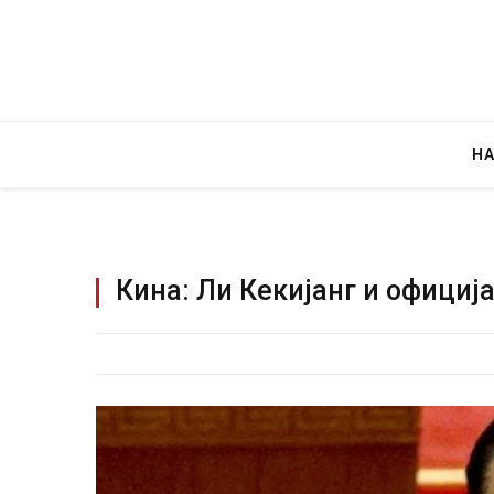
Н
Кина: Ли Кекијанг и официј
Уште двајца почи
во главниот град
завиткан како р
AUGUST 2, 2026