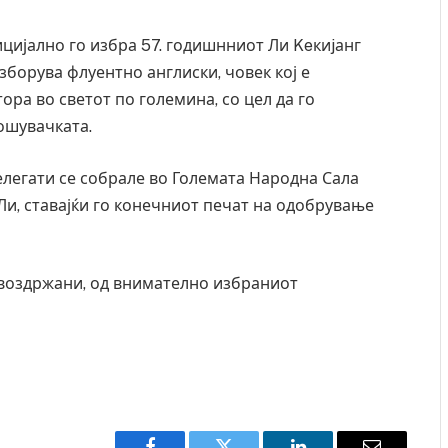
цијално го избра 57. годишнниот Ли Keкиjанг
зборува флуентно англиски, човек кој е
тора во светот по големина, со цел да го
ошувачката.
делегати се собрале во Големата Народна Сала
 Ли, ставајќи го конечниот печат на одобрување
 воздржани, од внимателно избраниот