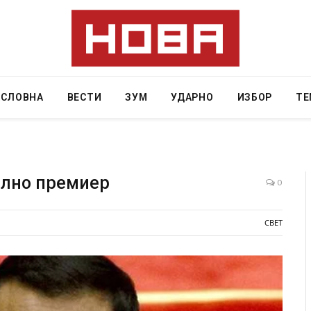
АСЛОВНА
ВЕСТИ
ЗУМ
УДАРНО
ИЗБОР
ТЕ
ално премиер
0
наа од повредите во ресторан
Најмалку седум мртви во н
СВЕТ
 на Русуија – експлозивот бил
во Тајланд
оденденски подарок
AUGUST 7, 2026