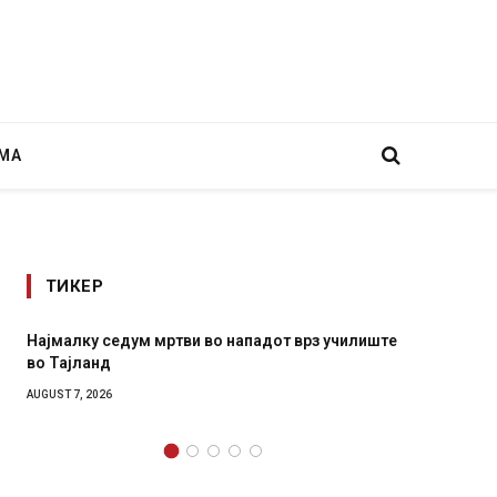
МА
ТИКЕР
ападот врз училиште
СОЗИС: Украинците повеќе им веруваат
генералите отколку на Зеленски
AUGUST 7, 2026