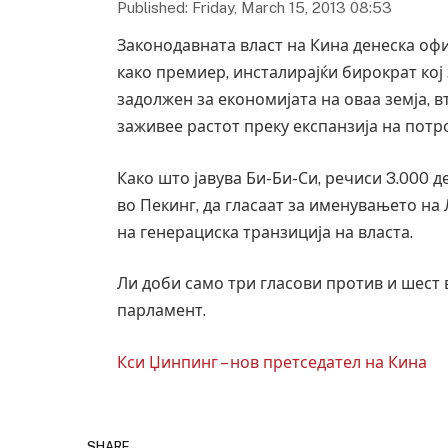
Published: Friday, March 15, 2013 08:53
Законодавната власт на Кина денеска офи
како премиер, инсталирајќи бирократ кој 
задолжен за економијата на оваа земја, в
заживее растот преку експанзија на потр
Како што јавува Би-Би-Си, речиси 3.000 
во Пекинг, да гласаат за именувањето на
на генерациска транзиција на власта.
Ли доби само три гласови против и шест
парламент.
Кси Џинпинг – нов претседател на Кина
SHARE.